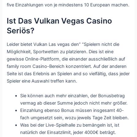
five Einzahlungen von je mindestens 10 European machen.
Ist Das Vulkan Vegas Casino
Seriös?
Leider bietet Vulkan Las vegas den” “Spielern nicht die
Möglichkeit, Sportwetten zu platzieren. Dies ist eine
gewisse Online-Plattform, die einander ausschließlich auf
family room Casino-Bereich konzentriert. Auf der anderen
Seite ist das Erlebnis an Spielen and so vielfältig, dass jeder
Spieler eine Auswahl treffen kann.
Sie können auch mehr einzahlen, der Bonusbetrag
vermag ab dieser Summe jedoch nicht mehr größer.
Einzahlung ebenso Bonus müssen insgesamt 40-
fach umgesetzt sein, wozu jeweils Tage Zeit bleiben.
Was bei der Live-Spielhalle zu bemängeln ist, ist
natürlich der Einsatzlimit, jeder 4000€ beträgt.