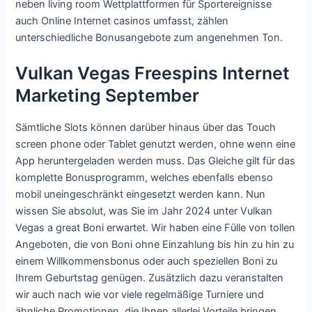
neben living room Wettplattformen für Sportereignisse
auch Online Internet casinos umfasst, zählen
unterschiedliche Bonusangebote zum angenehmen Ton.
Vulkan Vegas Freespins Internet
Marketing September
Sämtliche Slots können darüber hinaus über das Touch
screen phone oder Tablet genutzt werden, ohne wenn eine
App heruntergeladen werden muss. Das Gleiche gilt für das
komplette Bonusprogramm, welches ebenfalls ebenso
mobil uneingeschränkt eingesetzt werden kann. Nun
wissen Sie absolut, was Sie im Jahr 2024 unter Vulkan
Vegas a great Boni erwartet. Wir haben eine Fülle von tollen
Angeboten, die von Boni ohne Einzahlung bis hin zu hin zu
einem Willkommensbonus oder auch speziellen Boni zu
Ihrem Geburtstag genügen. Zusätzlich dazu veranstalten
wir auch nach wie vor viele regelmäßige Turniere und
ähnliche Promotionen, die Ihnen allerlei Vorteile bringen