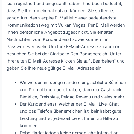
sich registriert und eingezahlt haben, had been bedeutet,
dass Sie Ihn nur einmal nutzen können. Sie sollten es
schon tun, denn expire E-Mail ist dieser bedeutendste
Kommunikationsweg mit Vulkan Vegas. Per E-Mail werden
Ihnen persönliche Angebot zugeschickt, Sie erhalten
Nachrichten vom Kundendienst sowie können Ihr
Passwort wechseln. Um Ihre E-Mail-Adresse zu ändern,
besuchen Sie bei der Startseite Den Bonusbereich. Unter
Ihrer alten E-Mail-Adresse klicken Sie auf „Bearbeiten“ und
geben Sie Ihre neue gültige E-Mail-Adresse ein.
Wir werden im übrigen andere unglaubliche Bénéfice
und Promotionen bereithalten, darunter Cashback
Bénéfice, Freispiele, Reload Revenu und vieles mehr.
Der Kundendienst, welcher per E-Mail, Live-Chat
und das Telefon über erreichen ist, beinhaltet gute
Leistung und ist jederzeit bereit Ihnen zu Hilfe zu
kommen.
Dabei findet jedoch keine persönliche Interaktion