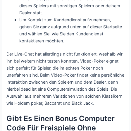
dieses Spielers mit sonstigen Spielern oder deinem
Dealer statt.
Um Kontakt zum Kundendienst aufzunehmen,
gehen Sie ganz aufgrund unten auf dieser Startseite
und wählen Sie, wie Sie den Kundendienst
kontaktieren möchten.
Der Live-Chat hat allerdings nicht funktioniert, weshalb wir
ihn bei weitem nicht testen konnten. Video-Poker eignet
sich perfekt für Spieler, die im echten Poker noch
unerfahren sind. Beim Video-Poker findet keine persönliche
Interaktion zwischen den Spielern und dem Dealer, denn
hierbei dead ist eine Computersimulation des Spiels. Die
Auswahl aus mehreren Variationen von solchen Klassikern
wie Holdem poker, Baccarat und Black Jack.
Gibt Es Einen Bonus Computer
Code Für Freispiele Ohne