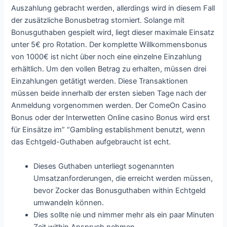
Auszahlung gebracht werden, allerdings wird in diesem Fall
der zusätzliche Bonusbetrag storniert. Solange mit
Bonusguthaben gespielt wird, liegt dieser maximale Einsatz
unter 5€ pro Rotation. Der komplette Willkommensbonus
von 1000€ ist nicht über noch eine einzelne Einzahlung
erhältlich. Um den vollen Betrag zu erhalten, müssen drei
Einzahlungen getätigt werden. Diese Transaktionen
müssen beide innerhalb der ersten sieben Tage nach der
Anmeldung vorgenommen werden. Der ComeOn Casino
Bonus oder der Interwetten Online casino Bonus wird erst
für Einsätze im” “Gambling establishment benutzt, wenn
das Echtgeld-Guthaben aufgebraucht ist echt.
Dieses Guthaben unterliegt sogenannten
Umsatzanforderungen, die erreicht werden müssen,
bevor Zocker das Bonusguthaben within Echtgeld
umwandeln können.
Dies sollte nie und nimmer mehr als ein paar Minuten
Zeit within Anspruch nehmen.