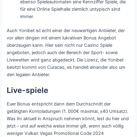
ebenso Spieleautomaten eine Kennziffer Spiele, die
für eine Online Spielhalle ziemlich untypisch sind
immer.
Auch Yonibet ist echt einer der neuwertigen Anbieter, der
vor allen dingen mit einem lukrativen Bonus Angebot
überzeugen kann. Hier sein nicht nur Casino Spiele
angeboten, jedoch auch der Bereich der Sport- sowie
Livewetten wird ganz abgedeckt. Die Lizenz, die Yonibet
besitzt kommt von Curacao, es handelt einander also um
den legalen Anbieter.
Live-spiele
Euer Bonus entspricht dann dem Durchschnitt der
getätigten Kontoladungen (1. 000€ maximal, x40 Umsatz).
Was ihr aktuell in Anspruch nehmen könnt, lest du hier und
jetzt – und auf welche weise immer gilt, wenn auch völlig
weniger Vulkan Vegas Promotional Code 2024