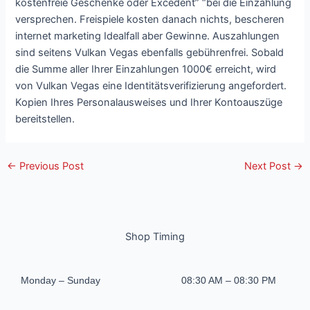
kostenfreie Geschenke oder Excédent” “bei die Einzahlung
versprechen. Freispiele kosten danach nichts, bescheren
internet marketing Idealfall aber Gewinne. Auszahlungen
sind seitens Vulkan Vegas ebenfalls gebührenfrei. Sobald
die Summe aller Ihrer Einzahlungen 1000€ erreicht, wird
von Vulkan Vegas eine Identitätsverifizierung angefordert.
Kopien Ihres Personalausweises und Ihrer Kontoauszüge
bereitstellen.
←
Previous Post
Next Post
→
Shop Timing
Monday – Sunday
08:30 AM – 08:30 PM