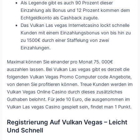
Als Legende gibt es auch 90 Prozent dieser
Einzahlung als Bonus und 12 Prozent kommen dem
Echtgeldkonto als Cashback zugute.
Das Vulkan Las vegas Internetcasino lockt schnelle
Kunden mit einem Einzahlungsbonus von bis hin zu
zu 1500€ durch einer Staffelung von zwei
Einzahlungen.
Maximal können Sie einander pro Monat 75. 000€
auszahlen lassen. Bei Vulkan Las vegas gibt es derzeit die
folgenden Vulkan Vegas Promo Computer code Angebote,
von denen Sie profitieren können. Treue Kunden werden im
Vulkan Vegas Online Casino durch dieses zusätzliches
Guthaben belohnt. Für jede 10 Euro, die ausgenommen im
Vulkan Las vegas Casino gespielt sein, findet man 1 Punkt.
Registrierung Auf Vulkan Vegas – Leicht
Und Schnell