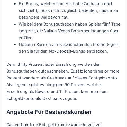
Ein Bonus, welcher immens hohe Guthaben nach
sich zieht, muss nicht zugleich bedeuten, dass man
besonders viel davon hat.
Wie bei dem Bonusguthaben haben Spieler fünf Tage
lang zeit, die Vulkan Vegas Bonusbedingungen über
erfüllen.
Notieren Sie sich am Nützlichsten den Promo Signal,
den Sie für den No-Deposit-Bonus entdecken.
Denn thirty Prozent jeder Einzahlung werden dem
Bonusguthaben gutgeschrieben. Zusätzliche three or more
Prozent wandern als Cashback auf dieses Echtgeldkonto.
Als Legende gibt es hingegen 90 Prozent welcher
Einzahlung als Reward und 12 Prozent kommen dem
Echtgeldkonto als Cashback zugute.
Angebote Für Bestandskunden
Das vorhandene Echtgeld kann zwar jederzeit zur