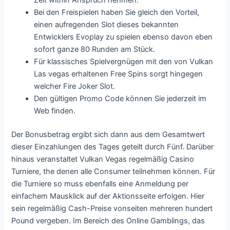
Bei den Freispielen haben Sie gleich den Vorteil,
einen aufregenden Slot dieses bekannten
Entwicklers Evoplay zu spielen ebenso davon eben
sofort ganze 80 Runden am Stück.
Für klassisches Spielvergnügen mit den von Vulkan
Las vegas erhaltenen Free Spins sorgt hingegen
welcher Fire Joker Slot.
Den gültigen Promo Code können Sie jederzeit im
Web finden.
Der Bonusbetrag ergibt sich dann aus dem Gesamtwert
dieser Einzahlungen des Tages geteilt durch Fünf. Darüber
hinaus veranstaltet Vulkan Vegas regelmäßig Casino
Turniere, the denen alle Consumer teilnehmen können. Für
die Turniere so muss ebenfalls eine Anmeldung per
einfachem Mausklick auf der Aktionsseite erfolgen. Hier
sein regelmäßig Cash-Preise vonseiten mehreren hundert
Pound vergeben. Im Bereich des Online Gamblings, das