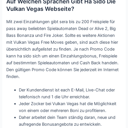
Auf Welchen Sprachen Gibt Ha Sido Die
Vulkan Vegas Webseite?
Mit zwei Einzahlungen gibt sera bis zu 200 Freispiele für
pass away beliebten Spielautomaten Dead or Alive 2, Big
Bass Bonanza und Fire Joker. Sollte es weitere Aktionen
mit Vulkan Vegas Free Moves geben, sind auch diese hier
übersichtlich aufgelistet zu finden. Je nach Promo Code
kann ha sido sich um einen Einzahlungsbonus, Freispiele
auf bestimmten Spieleautomaten und Cash Back handeln.
Den gültigen Promo Code können Sie jederzeit im Internet
finden.
Der Kundendienst ist each E-Mail, Live-Chat oder
telefonisch rund 1 die Uhr erreichbar.
Jeder Zocker bei Vulkan Vegas hat die Möglichkeit
von einem oder mehreren Boni zu profitieren.
Daher arbeitet dein Team ständig daran, neue und
aufregende Bonusangebote zu entwickeln.