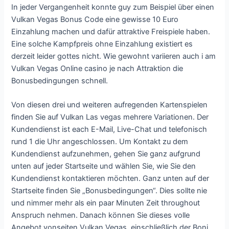
In jeder Vergangenheit konnte guy zum Beispiel über einen
Vulkan Vegas Bonus Code eine gewisse 10 Euro
Einzahlung machen und dafür attraktive Freispiele haben.
Eine solche Kampfpreis ohne Einzahlung existiert es
derzeit leider gottes nicht. Wie gewohnt variieren auch i am
Vulkan Vegas Online casino je nach Attraktion die
Bonusbedingungen schnell.
Von diesen drei und weiteren aufregenden Kartenspielen
finden Sie auf Vulkan Las vegas mehrere Variationen. Der
Kundendienst ist each E-Mail, Live-Chat und telefonisch
rund 1 die Uhr angeschlossen. Um Kontakt zu dem
Kundendienst aufzunehmen, gehen Sie ganz aufgrund
unten auf jeder Startseite und wählen Sie, wie Sie den
Kundendienst kontaktieren möchten. Ganz unten auf der
Startseite finden Sie „Bonusbedingungen“. Dies sollte nie
und nimmer mehr als ein paar Minuten Zeit throughout
Anspruch nehmen. Danach können Sie dieses volle
Angebot vonseiten Vulkan Vegas, einschließlich der Boni,