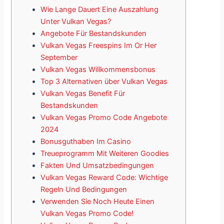
Wie Lange Dauert Eine Auszahlung
Unter Vulkan Vegas?
Angebote Für Bestandskunden
Vulkan Vegas Freespins Im Or Her
September
Vulkan Vegas Willkommensbonus
Top 3 Alternativen über Vulkan Vegas
Vulkan Vegas Benefit Für
Bestandskunden
Vulkan Vegas Promo Code Angebote
2024
Bonusguthaben Im Casino
Treueprogramm Mit Weiteren Goodies
Fakten Und Umsatzbedingungen
Vulkan Vegas Reward Code: Wichtige
Regeln Und Bedingungen
Verwenden Sie Noch Heute Einen
Vulkan Vegas Promo Code!