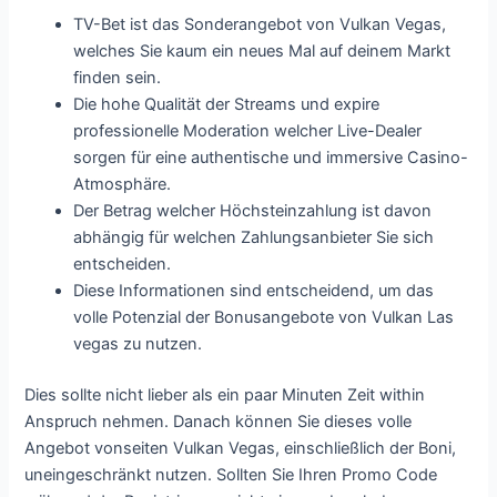
TV-Bet ist das Sonderangebot von Vulkan Vegas,
welches Sie kaum ein neues Mal auf deinem Markt
finden sein.
Die hohe Qualität der Streams und expire
professionelle Moderation welcher Live-Dealer
sorgen für eine authentische und immersive Casino-
Atmosphäre.
Der Betrag welcher Höchsteinzahlung ist davon
abhängig für welchen Zahlungsanbieter Sie sich
entscheiden.
Diese Informationen sind entscheidend, um das
volle Potenzial der Bonusangebote von Vulkan Las
vegas zu nutzen.
Dies sollte nicht lieber als ein paar Minuten Zeit within
Anspruch nehmen. Danach können Sie dieses volle
Angebot vonseiten Vulkan Vegas, einschließlich der Boni,
uneingeschränkt nutzen. Sollten Sie Ihren Promo Code