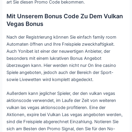
art Sie diesen Promo Code bekommen.
Mit Unserem Bonus Code Zu Dem Vulkan
Vegas Bonus
Nach der Registrierung können Sie einfach family room
Automaten öffnen und Ihre Freispiele zweckhaftigkeit.
Auch Yonibet ist einer der neuwertigen Anbieter, der
besonders mit einem lukrativen Bonus Angebot
überzeugen kann. Hier werden nicht nur On line casino
Spiele angeboten, jedoch auch der Bereich der Sport-
sowie Livewetten wird komplett abgedeckt.
Außerdem kann jeglicher Spieler, der den vulkan vegas
aktionscode verwendet, im Laufe der Zeit von weiteren
vulkan las vegas aktionscode profitieren. Eine der
Aktionen, expire bei Vulkan Las vegas angeboten werden,
sind die Freispiele abgerechnet Einzahlung. Notieren Sie
sich am Besten den Promo Signal, den Sie für den No-