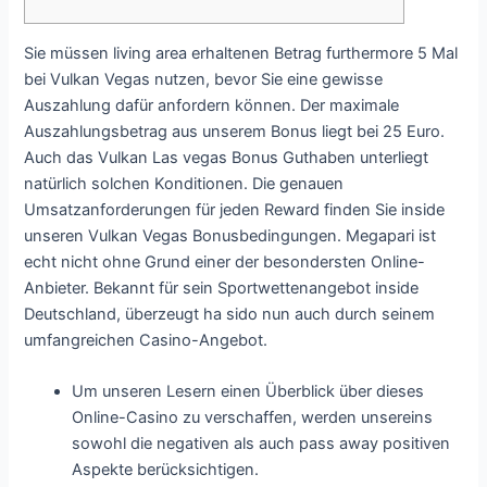
Sie müssen living area erhaltenen Betrag furthermore 5 Mal
bei Vulkan Vegas nutzen, bevor Sie eine gewisse
Auszahlung dafür anfordern können. Der maximale
Auszahlungsbetrag aus unserem Bonus liegt bei 25 Euro.
Auch das Vulkan Las vegas Bonus Guthaben unterliegt
natürlich solchen Konditionen. Die genauen
Umsatzanforderungen für jeden Reward finden Sie inside
unseren Vulkan Vegas Bonusbedingungen. Megapari ist
echt nicht ohne Grund einer der besondersten Online-
Anbieter. Bekannt für sein Sportwettenangebot inside
Deutschland, überzeugt ha sido nun auch durch seinem
umfangreichen Casino-Angebot.
Um unseren Lesern einen Überblick über dieses
Online-Casino zu verschaffen, werden unsereins
sowohl die negativen als auch pass away positiven
Aspekte berücksichtigen.