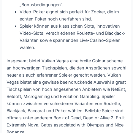
„Bonusbedingungen“.
Video-Poker eignet sich perfekt für Zocker, die im
echten Poker noch unerfahren sind.
Spieler können aus klassischen Slots, innovativen
Video-Slots, verschiedenen Roulette- und Blackjack-
Varianten sowie spannenden Live-Casino-Spielen
wählen.
Insgesamt bietet Vulkan Vegas eine breite Colour scheme
an hochwertigen Tischspielen, die den Ansprüchen sowohl
neuer als auch erfahrener Spieler gerecht werden​. Vulkan
Vegas bietet eine gewisse beeindruckende Auswahl a great
Tischspielen von hoch angesehenen Anbietern wie NetEnt,
Betsoft, Microgaming und Evolution Gambling. Spieler
können zwischen verschiedenen Varianten von Roulette,
Blackjack, Baccarat und Poker wählen. Beliebte Spiele sind
oftmals unter anderem Book of Dead, Dead or Alive 2, Fruit
Extremely Nova, Gates associated with Olympus und Nice
Bonanza.