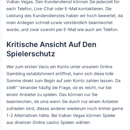
Vulkan Vegas. Den Kundendienst können Sie jederzeit for
each Telefon, Live-Chat oder E-Mail kontaktieren. Die
Leistung des Kundendienstes haben wir hoch bewertet, da
mein Anliegen schnell sowie verständlich beantwortet
wurde, und zwar sowohl per E-Mail wie auch am Telefon.
Kritische Ansicht Auf Den
Spielerschutz
Wer zum ersten Vacio ein Konto unter unserem Online
Gambling establishment eröffnet, kann sich diese tolle
Summe direkt zum Begin auf sein Konto zahlen lassen. Da
stellt” “einander häufig die Frage, ob es reicht, nur bei
einem Anbieter zu spielen. Das können nur Sie
beantworten, de uma wenn Sie durch nur einem Anbieter
zufrieden sind, dieses anderer wiederum noch immer gerne
1-2 Alternativen hätte. Bei Vulkan Vegas können Spieler
aus diversen Online casino Spielen wählen.