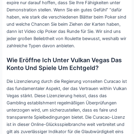
expire nur darauf hoffen, dass Sie Ihre Fähigkeiten unter
Demonstration stellen. Wenn Sie ein gutes Gefühl” “dafür
haben, wie stark die verschiedenen Blätter beim Poker sind
und welche Chancen Sie beim Ziehen der Karten haben,
dann ist Video clip Poker das Runde für Sie. Wir sind uns
jeder großen Beliebtheit von Roulette bewusst, weshalb wir
zahlreiche Typen davon anbieten.
Wie Eröffne Ich Unter Vulkan Vegas Das
Konto Und Spiele Um Echtgeld?
Die Lizenzierung durch die Regierung vonseiten Curacao ist
das fundamentaler Aspekt, der das Vertrauen within Vulkan
Vegas stärkt. Diese Lizenzierung heisst, dass das
Gambling establishment regelmäßigen Überprüfungen
unterzogen wird, um sicherzustellen, dass es faire und
transparente Spielbedingungen bietet. Die Curacao-Lizenz
ist in dieser Online-Glücksspielbranche weit verbreitet und
gilt als zuverlässiger Indikator für die Glaubwürdigkeit eins