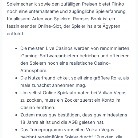
Spielmechanik sowie den zufälligen Preisen bietet Plinko
noch eine unterhaltsame und zugängliche Spielerfahrung
für allesamt Arten von Spielern. Ramses Book ist ein
faszinierender Online-Slot, der Spieler ins alte Ägypten
entführt.
Die meisten Live Casinos werden von renommierten
iGaming-Softwareanbietern betrieben und offerieren
den Spielern noch eine realistische Casino-
Atmosphäre.
Die Nutzerfreundlichkeit spielt eine größere Rolle, als
male zunächst annehmen mag.
Um selbst Online Spielautomaten bei Vulkan Vegas
zu zocken, muss ein Zocker zuerst ein Konto im
Casino eröffnen.
Zudem muss guy bestätigen, dass guy mindestens
18 Jahre alt ist und die AGB gelesen hat.
Das Treueprogramm vonseiten Vulkan Vegas
belohnt regelmäßige Spieler durch” “Punkten, die