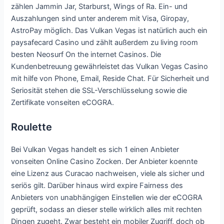
zählen Jammin Jar, Starburst, Wings of Ra. Ein- und
Auszahlungen sind unter anderem mit Visa, Giropay,
AstroPay möglich. Das Vulkan Vegas ist natürlich auch ein
paysafecard Casino und zählt außerdem zu living room
besten Neosurf On the internet Casinos. Die
Kundenbetreuung gewährleistet das Vulkan Vegas Casino
mit hilfe von Phone, Email, Reside Chat. Für Sicherheit und
Seriosität stehen die SSL-Verschlüsselung sowie die
Zertifikate vonseiten eCOGRA.
Roulette
Bei Vulkan Vegas handelt es sich 1 einen Anbieter
vonseiten Online Casino Zocken. Der Anbieter koennte
eine Lizenz aus Curacao nachweisen, viele als sicher und
seriös gilt. Darüber hinaus wird expire Fairness des
Anbieters von unabhängigen Einstellen wie der eCOGRA
geprüft, sodass an dieser stelle wirklich alles mit rechten
Dingen zugeht. Zwar besteht ein mobiler Zugriff, doch ob