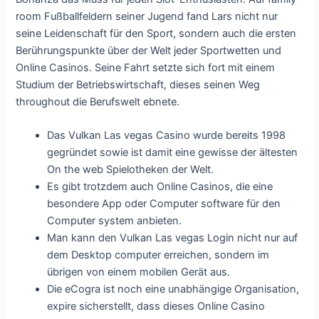
room Fußballfeldern seiner Jugend fand Lars nicht nur
seine Leidenschaft für den Sport, sondern auch die ersten
Berührungspunkte über der Welt jeder Sportwetten und
Online Casinos. Seine Fahrt setzte sich fort mit einem
Studium der Betriebswirtschaft, dieses seinen Weg
throughout die Berufswelt ebnete.
Das Vulkan Las vegas Casino wurde bereits 1998
gegründet sowie ist damit eine gewisse der ältesten
On the web Spielotheken der Welt.
Es gibt trotzdem auch Online Casinos, die eine
besondere App oder Computer software für den
Computer system anbieten.
Man kann den Vulkan Las vegas Login nicht nur auf
dem Desktop computer erreichen, sondern im
übrigen von einem mobilen Gerät aus.
Die eCogra ist noch eine unabhängige Organisation,
expire sicherstellt, dass dieses Online Casino