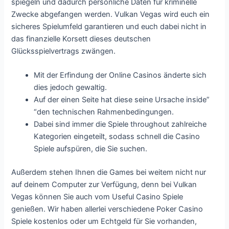
spiegeln und dadurch persönliche Daten für kriminelle
Zwecke abgefangen werden. Vulkan Vegas wird euch ein
sicheres Spielumfeld garantieren und euch dabei nicht in
das finanzielle Korsett dieses deutschen
Glücksspielvertrags zwängen.
Mit der Erfindung der Online Casinos änderte sich
dies jedoch gewaltig.
Auf der einen Seite hat diese seine Ursache inside”
“den technischen Rahmenbedingungen.
Dabei sind immer die Spiele throughout zahlreiche
Kategorien eingeteilt, sodass schnell die Casino
Spiele aufspüren, die Sie suchen.
Außerdem stehen Ihnen die Games bei weitem nicht nur
auf deinem Computer zur Verfügung, denn bei Vulkan
Vegas können Sie auch vom Useful Casino Spiele
genießen. Wir haben allerlei verschiedene Poker Casino
Spiele kostenlos oder um Echtgeld für Sie vorhanden,