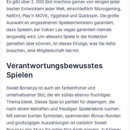
Es gibt über 2. 000 Slot machine games von einigen jeder
besten Entwicklern jeder Welt, einschließlich Microgaming,
NetEnt, Play’n MOVE, Yggdrasil und Quickspin. Die große
Auswahl an angesehenen Spieleentwicklern garantiert,
dass Spielern bei Vulkan Las vegas garantiert niemals
langweilig wird. Um allesamt Spiele in der Kollektion
genießen über können, ist dieses Einzige, was Sie dafür
brauchen, eine Mitgliedschaft bei mir.
Verantwortungsbewusstes
Spielen
Sweet Bonanza ist auch ein farbenfroher und
unterhaltsamer Slot, der ein süßes ebenso fruchtiges
Thema bietet. Dieses Spiel ist perfekt für diejenigen, die
nach einem lebhaften und freudigen Spielerlebnis suchen.
Mit seinen bunten Symbolen, spannenden Bonus-Runden
und großzügigen Auszahlungen ist natürlich Sweet
Bonanza das Muss für jeden Slot-Enthusiasten. Auf family