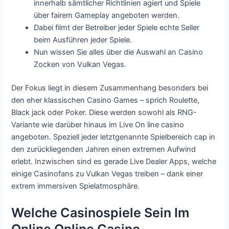
innerhalb sämtlicher Richtlinien agiert und Spiele
über fairem Gameplay angeboten werden.
Dabei filmt der Betreiber jeder Spiele echte Seller
beim Ausführen jeder Spiele.
Nun wissen Sie alles über die Auswahl an Casino
Zocken von Vulkan Vegas.
Der Fokus liegt in diesem Zusammenhang besonders bei
den eher klassischen Casino Games – sprich Roulette,
Black jack oder Poker. Diese werden sowohl als RNG-
Variante wie darüber hinaus im Live On line casino
angeboten. Speziell jeder letztgenannte Spielbereich cap in
den zurückliegenden Jahren einen extremen Aufwind
erlebt. Inzwischen sind es gerade Live Dealer Apps, welche
einige Casinofans zu Vulkan Vegas treiben – dank einer
extrem immersiven Spielatmosphäre.
Welche Casinospiele Sein Im
Online Online Casino