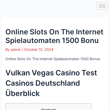
Skip
Post
to
navigation
content
Online Slots On The Internet
Spielautomaten 1500 Bonu
By
admin
/
October 10, 2024
Online Slots On The Internet Spielautomaten 1500 Bonus
Vulkan Vegas Casino Test
Casinos Deutschland
Überblick