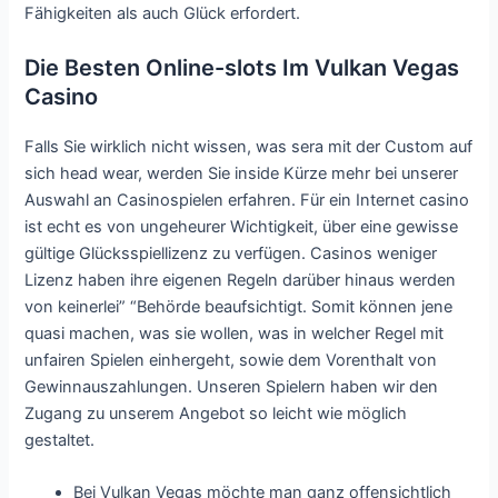
Fähigkeiten als auch Glück erfordert.
Die Besten Online-slots Im Vulkan Vegas
Casino
Falls Sie wirklich nicht wissen, was sera mit der Custom auf
sich head wear, werden Sie inside Kürze mehr bei unserer
Auswahl an Casinospielen erfahren. Für ein Internet casino
ist echt es von ungeheurer Wichtigkeit, über eine gewisse
gültige Glücksspiellizenz zu verfügen. Casinos weniger
Lizenz haben ihre eigenen Regeln darüber hinaus werden
von keinerlei” “Behörde beaufsichtigt. Somit können jene
quasi machen, was sie wollen, was in welcher Regel mit
unfairen Spielen einhergeht, sowie dem Vorenthalt von
Gewinnauszahlungen. Unseren Spielern haben wir den
Zugang zu unserem Angebot so leicht wie möglich
gestaltet.
Bei Vulkan Vegas möchte man ganz offensichtlich