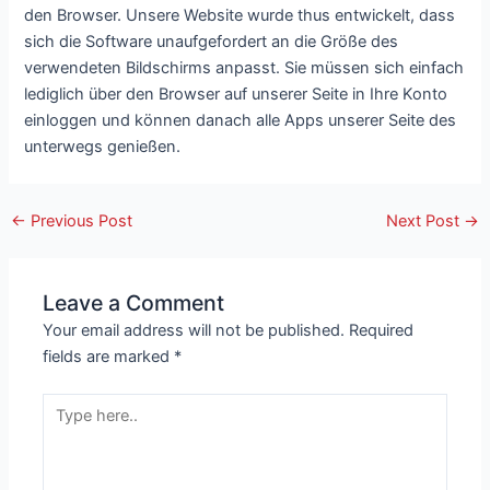
den Browser. Unsere Website wurde thus entwickelt, dass
sich die Software unaufgefordert an die Größe des
verwendeten Bildschirms anpasst. Sie müssen sich einfach
lediglich über den Browser auf unserer Seite in Ihre Konto
einloggen und können danach alle Apps unserer Seite des
unterwegs genießen.
←
Previous Post
Next Post
→
Leave a Comment
Your email address will not be published.
Required
fields are marked
*
Type
here..