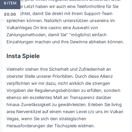
ITEM
0
Zu guter Letzt haben wir auch eine Telefonhotline für Sie
eingerichtet, damit Sie direkt mit ihrem Support-Team
£
0.00
sprechen können. Natürlich unterstützen unsereins im
VulkanVegas On line casino eine Auswahl von
Zahlungsmethoden, damit Sie” “möglichst einfach
Einzahlungen machen und Ihre Gewinne abheben können.
Insta Spiele
Vielmehr stehen Ihre Sicherheit und Zufriedenheit an
oberster Stelle unserer Prioritäten. Durch diese Allianz
verpflichten wir mir dazu, nicht wirklich die strengen
Vorgaben der Regulierungsbehörden zu erfüllen, sondern
ebenso ein exzellentes Maß an Transparenz darüber
hinaus Zuverlässigkeit zu gewährleisten. Erleben Sie living
area Nervenkitzel auf einem neuen Level c/o uns im Vulkan
Vegas, wenn Sie sich den strategischen
Herausforderungen der Tischspiele widmen.