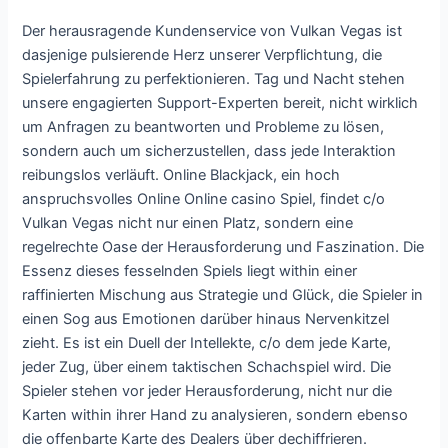
Der herausragende Kundenservice von Vulkan Vegas ist
dasjenige pulsierende Herz unserer Verpflichtung, die
Spielerfahrung zu perfektionieren. Tag und Nacht stehen
unsere engagierten Support-Experten bereit, nicht wirklich
um Anfragen zu beantworten und Probleme zu lösen,
sondern auch um sicherzustellen, dass jede Interaktion
reibungslos verläuft. Online Blackjack, ein hoch
anspruchsvolles Online Online casino Spiel, findet c/o
Vulkan Vegas nicht nur einen Platz, sondern eine
regelrechte Oase der Herausforderung und Faszination. Die
Essenz dieses fesselnden Spiels liegt within einer
raffinierten Mischung aus Strategie und Glück, die Spieler in
einen Sog aus Emotionen darüber hinaus Nervenkitzel
zieht. Es ist ein Duell der Intellekte, c/o dem jede Karte,
jeder Zug, über einem taktischen Schachspiel wird. Die
Spieler stehen vor jeder Herausforderung, nicht nur die
Karten within ihrer Hand zu analysieren, sondern ebenso
die offenbarte Karte des Dealers über dechiffrieren.