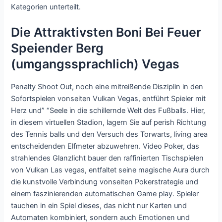
Kategorien unterteilt.
Die Attraktivsten Boni Bei Feuer
Speiender Berg
(umgangssprachlich) Vegas
Penalty Shoot Out, noch eine mitreißende Disziplin in den
Sofortspielen vonseiten Vulkan Vegas, entführt Spieler mit
Herz und” “Seele in die schillernde Welt des Fußballs. Hier,
in diesem virtuellen Stadion, lagern Sie auf perish Richtung
des Tennis balls und den Versuch des Torwarts, living area
entscheidenden Elfmeter abzuwehren. Video Poker, das
strahlendes Glanzlicht bauer den raffinierten Tischspielen
von Vulkan Las vegas, entfaltet seine magische Aura durch
die kunstvolle Verbindung vonseiten Pokerstrategie und
einem faszinierenden automatischen Game play. Spieler
tauchen in ein Spiel dieses, das nicht nur Karten und
Automaten kombiniert, sondern auch Emotionen und