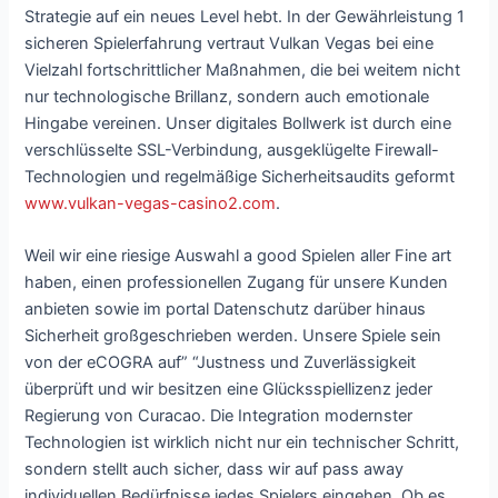
Strategie auf ein neues Level hebt. In der Gewährleistung 1
sicheren Spielerfahrung vertraut Vulkan Vegas bei eine
Vielzahl fortschrittlicher Maßnahmen, die bei weitem nicht
nur technologische Brillanz, sondern auch emotionale
Hingabe vereinen. Unser digitales Bollwerk ist durch eine
verschlüsselte SSL-Verbindung, ausgeklügelte Firewall-
Technologien und regelmäßige Sicherheitsaudits geformt
www.vulkan-vegas-casino2.com
.
Weil wir eine riesige Auswahl a good Spielen aller Fine art
haben, einen professionellen Zugang für unsere Kunden
anbieten sowie im portal Datenschutz darüber hinaus
Sicherheit großgeschrieben werden. Unsere Spiele sein
von der eCOGRA auf” “Justness und Zuverlässigkeit
überprüft und wir besitzen eine Glücksspiellizenz jeder
Regierung von Curacao. Die Integration modernster
Technologien ist wirklich nicht nur ein technischer Schritt,
sondern stellt auch sicher, dass wir auf pass away
individuellen Bedürfnisse jedes Spielers eingehen. Ob es