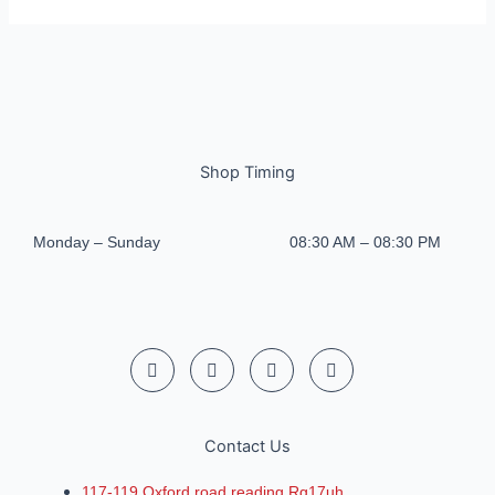
Shop Timing
Monday – Sunday
08:30 AM – 08:30 PM
Contact Us
117-119 Oxford road reading Rg17uh