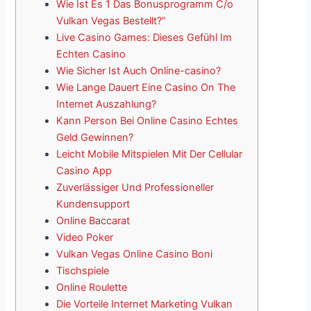
Wie Ist Es 1 Das Bonusprogramm C/o
Vulkan Vegas Bestellt?”
Live Casino Games: Dieses Gefühl Im
Echten Casino
Wie Sicher Ist Auch Online-casino?
Wie Lange Dauert Eine Casino On The
Internet Auszahlung?
Kann Person Bei Online Casino Echtes
Geld Gewinnen?
Leicht Mobile Mitspielen Mit Der Cellular
Casino App
Zuverlässiger Und Professioneller
Kundensupport
Online Baccarat
Video Poker
Vulkan Vegas Online Casino Boni
Tischspiele
Online Roulette
Die Vorteile Internet Marketing Vulkan