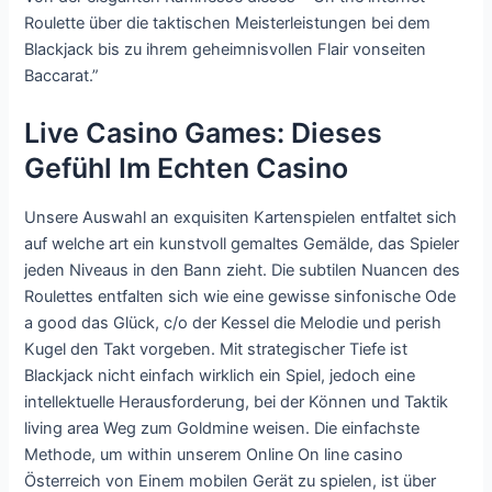
Roulette über die taktischen Meisterleistungen bei dem
Blackjack bis zu ihrem geheimnisvollen Flair vonseiten
Baccarat.”
Live Casino Games: Dieses
Gefühl Im Echten Casino
Unsere Auswahl an exquisiten Kartenspielen entfaltet sich
auf welche art ein kunstvoll gemaltes Gemälde, das Spieler
jeden Niveaus in den Bann zieht. Die subtilen Nuancen des
Roulettes entfalten sich wie eine gewisse sinfonische Ode
a good das Glück, c/o der Kessel die Melodie und perish
Kugel den Takt vorgeben. Mit strategischer Tiefe ist
Blackjack nicht einfach wirklich ein Spiel, jedoch eine
intellektuelle Herausforderung, bei der Können und Taktik
living area Weg zum Goldmine weisen. Die einfachste
Methode, um within unserem Online On line casino
Österreich von Einem mobilen Gerät zu spielen, ist über