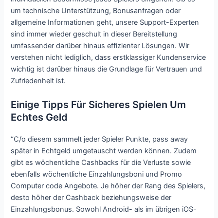
um technische Unterstützung, Bonusanfragen oder
allgemeine Informationen geht, unsere Support-Experten
sind immer wieder geschult in dieser Bereitstellung
umfassender darüber hinaus effizienter Lösungen. Wir
verstehen nicht lediglich, dass erstklassiger Kundenservice
wichtig ist darüber hinaus die Grundlage für Vertrauen und
Zufriedenheit ist.
Einige Tipps Für Sicheres Spielen Um
Echtes Geld
“C/o diesem sammelt jeder Spieler Punkte, pass away
später in Echtgeld umgetauscht werden können. Zudem
gibt es wöchentliche Cashbacks für die Verluste sowie
ebenfalls wöchentliche Einzahlungsboni und Promo
Computer code Angebote. Je höher der Rang des Spielers,
desto höher der Cashback beziehungsweise der
Einzahlungsbonus. Sowohl Android- als im übrigen iOS-