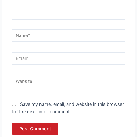
Name*
Email*
Website
Save my name, email, and website in this browser
for the next time I comment.