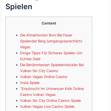
Spielen
Content
Die Attraktivsten Boni Bei Feuer
Speiender Berg (umgangssprachlich)
Vegas
Einige Tipps Für Sicheres Spielen Um
Echtes Geld
Die Berühmtesten Spieleentwickler Bei
Vulkan Sin City Casino
Vulkan Vegas Online Casino
Insta Spiele
“Erwünscht Im Universum Kklk Online
Casino Vulkan Vegas
Vulkan Sin City Online Casino Spiele
Vulkan Vegas Live Casino Spiele