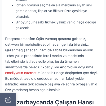
İdman növünü seçməklə siz mərclərin siyahısını
çempionatlar, liqalar və ölkələr üzrə çeşidləyə
bilərsiniz.
Bir oyunçu hesabı tikmək yalnız vahid neçə dəqiqə
çəkəcək.
Proqramı smartfon üçün vurmaq qərarına gəlsəniz,
qətiyyən bir məhdudiyyət olmadan geri ala bilərsiniz.
Qazanmaq şansdan, həm də zabitə biliklərindən asılıdır.
1xbet yukle prosesində fərqli marka və modellərin
tabletlərində istifadə edilə bilər, bu da ümumən
smartfonlarda belədir. 1xbet yukle Android-in döyünmə
əməliyyatın i̇nternet
müddəti bir neçə dəqiqədən çox deyil.
Bu müddət təsdiq olunduqdan sonra, 1xbet yukle
istifadəçilərini tərk etməyə başlaya və sonra birbaşa vahid
üzv yaradaraq hesab aça bilərsiniz.
💰 Azərbaycanda Çalışan Hansı