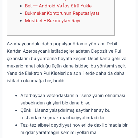
Bet — Android Və İos ötrü Yüklə
Bukmeker Kontorunun Reputasiyası
Mostbet – Bukmeyker Rəyi
Azərbaycandakı daha populyar ödəmə yöntəmi Debit
Kartdır. Azərbaycanlı istifadəçilər adətən Depozit və Pul
çıxarışlarını bu yöntəmlə həyata keçirir. Debit karta gəlir və
məxaric rahat olduğu üçün daha istidəçi bu yöntəmi seçir.
Yenə də Elektron Pul Kisələri də son illərdə daha da daha
istifadə olunmağa başlanılıb.
Azərbaycan vətəndaşlarının lisenziyanın olmaması
səbəbindən girişləri bloklana bilər.
Çünki, Lisenziyalaşdırılmış saytlar hər ay bu
testlərdən keçmək məcburiyyətindədirlər.
Tez-tez əlbəəl qeydiyyat növləri də daxil olmaqla bir
miqdar yaratmağın səmimi yolları mal.