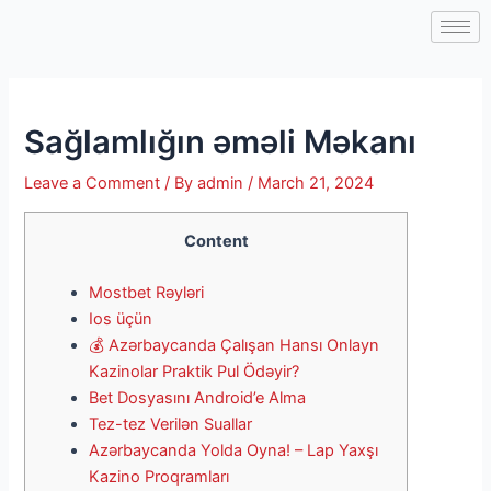
Skip
Post
to
navigation
content
Sağlamlığın əməli Məkanı
Leave a Comment
/ By
admin
/
March 21, 2024
Content
Mostbet Rəyləri
Ios üçün
💰 Azərbaycanda Çalışan Hansı Onlayn
Kazinolar Praktik Pul Ödəyir?
Bet Dosyasını Android’e Alma
Tez-tez Verilən Suallar
Azərbaycanda Yolda Oyna! – Lap Yaxşı
Kazino Proqramları