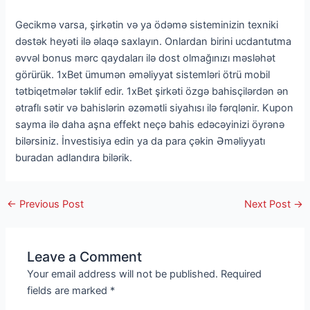
Gecikmə varsa, şirkətin və ya ödəmə sisteminizin texniki
dəstək heyəti ilə əlaqə saxlayın. Onlardan birini ucdantutma
əvvəl bonus mərc qaydaları ilə dost olmağınızı məsləhət
görürük. 1xBet ümumən əməliyyat sistemləri ötrü mobil
tətbiqetmələr təklif edir. 1xBet şirkəti özgə bahisçilərdən ən
ətraflı sətir və bahislərin əzəmətli siyahısı ilə fərqlənir. Kupon
sayma ilə daha aşna effekt neçə bahis edəcəyinizi öyrənə
bilərsiniz. İnvestisiya edin ya da para çəkin Əməliyyatı
buradan adlandıra bilərik.
←
Previous Post
Next Post
→
Leave a Comment
Your email address will not be published.
Required
fields are marked
*