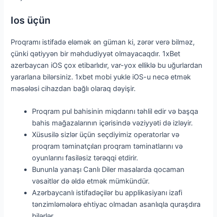
Ios üçün
Proqramı istifadə eləmək ən güman ki, zərər verə bilməz,
çünki qətiyyən bir məhdudiyyət olmayacaqdır. 1xBet
azerbaycan iOS çox etibarlıdır, var-yox elliklə bu uğurlardan
yararlana bilərsiniz. 1xbet mobi yukle iOS-u necə etmək
məsələsi cihazdan bağlı olaraq dəyişir.
Proqram pul bahisinin miqdarını təhlil edir və başqa
bahis mağazalarının içərisində vəziyyəti də izləyir.
Xüsusilə sizlər üçün seçdiyimiz operatorlar və
proqram təminatçıları proqram təminatlarını və
oyunlarını fasiləsiz tərəqqi etdirir.
Bununla yanaşı Canlı Diler masalarda qocaman
vəsaitlər də əldə etmək mümkündür.
Azərbaycanlı istifadəçilər bu applikasiyanı izafi
tənzimləmələrə ehtiyac olmadan asanlıqla quraşdıra
bilərlər.