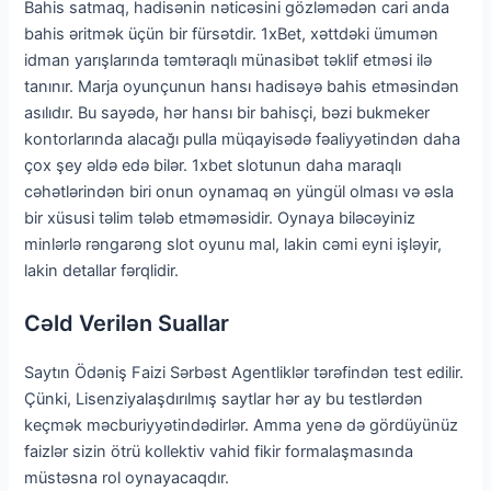
Bahis satmaq, hadisənin nəticəsini gözləmədən cari anda
bahis əritmək üçün bir fürsətdir. 1xBet, xəttdəki ümumən
idman yarışlarında təmtəraqlı münasibət təklif etməsi ilə
tanınır. Marja oyunçunun hansı hadisəyə bahis etməsindən
asılıdır. Bu sayədə, hər hansı bir bahisçi, bəzi bukmeker
kontorlarında alacağı pulla müqayisədə fəaliyyətindən daha
çox şey əldə edə bilər. 1xbet slotunun daha maraqlı
cəhətlərindən biri onun oynamaq ən yüngül olması və əsla
bir xüsusi təlim tələb etməməsidir. Oynaya biləcəyiniz
minlərlə rəngarəng slot oyunu mal, lakin cəmi eyni işləyir,
lakin detallar fərqlidir.
Cəld Verilən Suallar
Saytın Ödəniş Faizi Sərbəst Agentliklər tərəfindən test edilir.
Çünki, Lisenziyalaşdırılmış saytlar hər ay bu testlərdən
keçmək məcburiyyətindədirlər. Amma yenə də gördüyünüz
faizlər sizin ötrü kollektiv vahid fikir formalaşmasında
müstəsna rol oynayacaqdır.