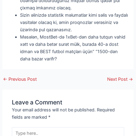
ödənişlə doldurduğunuz miqdar bonus qədər pul
çixmaq imkanınız olacaq.
Sizin əlinizdə statistik məlumatlar kimi səlis və faydalı
vasitələr olacaq ki, əmin proqnozlar verəsiniz və
üzərində pul qazanasınız.
Məsələn, MostBet-də 1xBet-dən daha tutqun vahid
xətt və daha betər surət mülk, burada 40-a dost
idman və BEST futbol matçları üçün” “1500-dən
daha bazar varifr?
←
Previous Post
Next Post
→
Leave a Comment
Your email address will not be published.
Required
fields are marked
*
Type