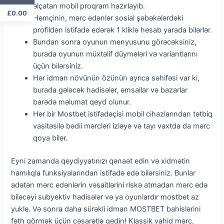
əlçatan mobil proqram hazırlayıb.
£
0.00
Həmçinin, mərc edənlər sosial şəbəkələrdəki
profildən istifadə edərək 1 kliklə hesab yarada bilərlər.
Bundan sonra oyunun menyusunu görəcəksiniz,
burada oyunun müxtəlif düymələri və variantlarını
üçün bilərsiniz.
Hər idman növünün özünün ayrıca səhifəsi var ki,
burada gələcək hadisələr, əmsallar və bazarlar
barədə məlumat qeyd olunur.
Hər bir Mostbet istifadəçisi mobil cihazlarından tətbiq
vasitəsilə bədii mərcləri izləyə və tayı vaxtda da mərc
qoya bilər.
Eyni zamanda qeydiyyatınızı qənaət edin və xidmətin
hamılıqla funksiyalarından istifadə edə bilərsiniz. Bunlar
adətən mərc edənlərin vəsaitlərini riskə atmadan mərc edə
biləcəyi subyektiv hadisələr və ya oyunlardır mostbet az
yukle. Və sonra daha sürəkli idman MOSTBET bahislərini
fəth görmək üçün cəsarətlə gedin! Klassik vahid mərc,