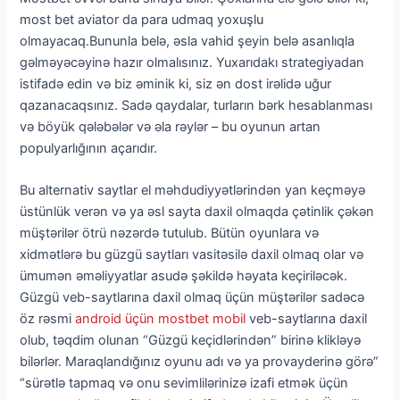
most bet aviator da para udmaq yoxuşlu
olmayacaq.Bununla belə, əsla vahid şeyin belə asanlıqla
gəlməyəcəyinə hazır olmalısınız. Yuxarıdakı strategiyadan
istifadə edin və biz əminik ki, siz ən dost irəlidə uğur
qazanacaqsınız. Sadə qaydalar, turların bərk hesablanması
və böyük qələbələr və əla rəylər – bu oyunun artan
populyarlığının açarıdır.
Bu alternativ saytlar el məhdudiyyətlərindən yan keçməyə
üstünlük verən və ya əsl sayta daxil olmaqda çətinlik çəkən
müştərilər ötrü nəzərdə tutulub. Bütün oyunlara və
xidmətlərə bu güzgü saytları vasitəsilə daxil olmaq olar və
ümumən əməliyyatlar asudə şəkildə həyata keçiriləcək.
Güzgü veb-saytlarına daxil olmaq üçün müştərilər sadəcə
öz rəsmi
android üçün mostbet mobil
veb-saytlarına daxil
olub, təqdim olunan “Güzgü keçidlərindən” birinə klikləyə
bilərlər. Maraqlandığınız oyunu adı və ya provayderinə görə”
“sürətlə tapmaq və onu sevimlilərinizə izafi etmək üçün