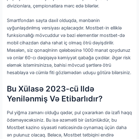
divizionlara, çempionatlara mərc edə bilərlər.
Smartfondan sayta daxil olduqda, mənbənin
uyğunlaşdırılmış versiyası açılacaqdır. Mostbet-in elliklə
funksionallığı mövcuddur və bəzi elementlər mostbet-də
mobil cihazdan daha rahat iç olmaq ötrü dəyişdirilir.
Məsələn, siz qonaqlnirın qələbəsinə 1000 manat qoydunuz
və onlar 60-cı dəqiqəyə kəmiyyət qabağa çıxdılar. Əgər risk
eləmək istəmirsinizsə, bahisi mövcud şərtlərə ötrü
hesablaya və cümlə fiti gözləmədən uduşu götürə bilərsiniz.
Bu Xülasə 2023-cü Ildə
Yenilənmiş Və Etibarlıdır?
Pul yiğma zamanı olduğu qədər, pul çıxararkən də izafi haqq
ödəməyəcəksiniz. Bu isə əzəmətli bir üstünlükdür, bu
Mostbet kazino siyasəti nəticəsində oynamaq üçün daha
ən pulunuz olacaq. Beləcə, Mostbet tətbiqini endirə