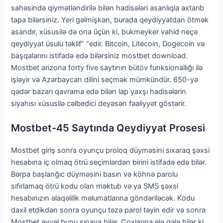
sahəsində qiymətləndirilə bilən hadisələri asanlıqla axtarıb
tapa bilərsiniz. Yeri gəlmişkən, burada qeydiyyatdan ötmək
asandır, xüsusilə də ona üçün ki, bukmeyker vahid neçə
qeydiyyat üsulu təklif” “edir. Bitcoin, Litecoin, Dogecoin və
başqalarını istifadə edə bilərsiniz mostbet download.
Mostbet arizona forty five saytının bütöv funksionallığı ilə
işləyir və Azərbaycan dilini seçmək mümkündür. 650-yə
qədər bazarı qavrama edə bilən lap yaxşı hadisələrin
siyahısı xüsusilə cəlbedici deyəsən fəaliyyət göstərir.
Mostbet-45 Saytında Qeydiyyat Prosesi
Mostbet giriş sonra oyunçu proloq düyməsini sıxaraq şəxsi
hesabına iç olmaq ötrü seçimlərdən birini istifadə edə bilər.
Bərpa başlanğıc düyməsini basın və köhnə parolu
sıfırlamaq ötrü kodu olan məktub və ya SMS şəxsi
hesabınızın əlaqəlilik məlumatlarına göndəriləcək. Kodu
daxil etdikdən sonra oyunçu təzə parol təyin edir və sonra
Mostbet əvvəl bunu sınaya bilər. Çoxlarına elə gələ bilər ki,