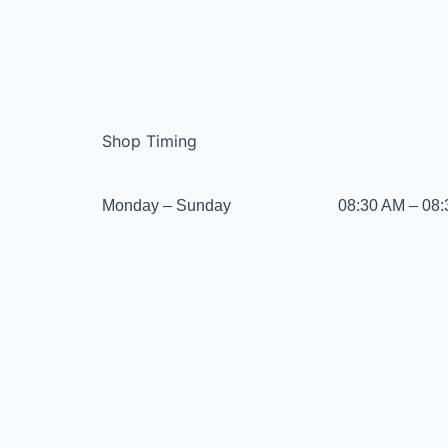
Shop Timing
Monday – Sunday
08:30 AM – 08