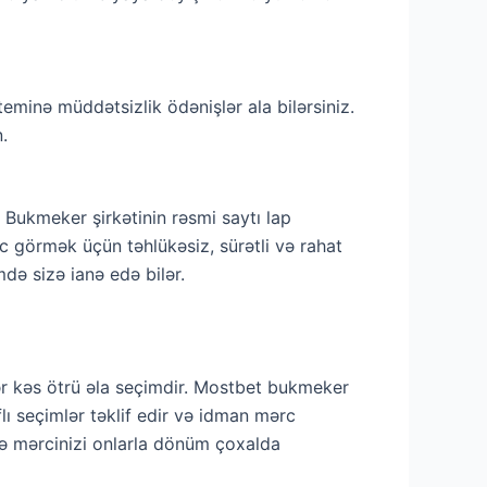
eminə müddətsizlik ödənişlər ala bilərsiniz.
.
 Bukmeker şirkətinin rəsmi saytı lap
 görmək üçün təhlükəsiz, sürətli və rahat
mdə sizə ianə edə bilər.
r kəs ötrü əla seçimdir. Mostbet bukmeker
ı seçimlər təklif edir və idman mərc
də mərcinizi onlarla dönüm çoxalda