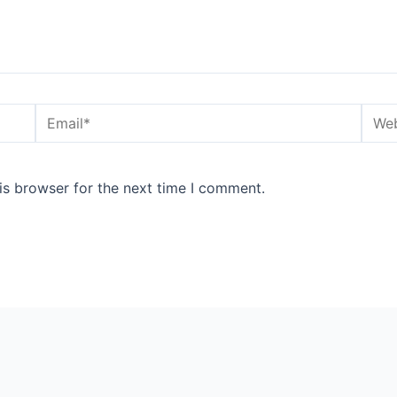
Email*
Webs
is browser for the next time I comment.