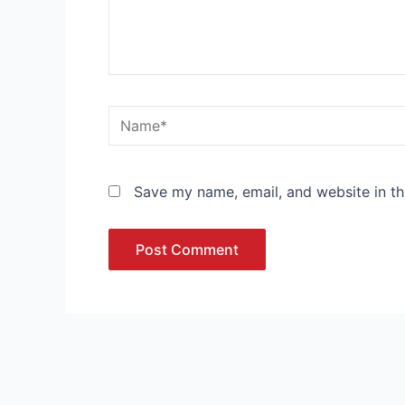
Name*
Save my name, email, and website in th