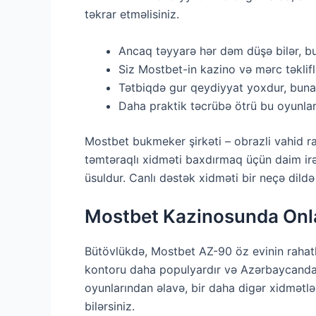
təkrar etməlisiniz.
Ancaq təyyarə hər dəm düşə bilər, b
Siz Mostbet-in kazino və mərc təklifl
Tətbiqdə gur qeydiyyat yoxdur, buna 
Daha praktik təcrübə ötrü bu oyunları
Mostbet bukmeker şirkəti – obrazli vahid ra
təmtəraqlı xidməti baxdırmaq üçün daim irə
üsuldur. Canlı dəstək xidməti bir neçə dildə
Mostbet Kazinosunda Onla
Bütövlükdə, Mostbet AZ-90 öz evinin rahat
kontoru daha populyardır və Azərbaycanda m
oyunlarından əlavə, bir daha digər xidmətlə
bilərsiniz.