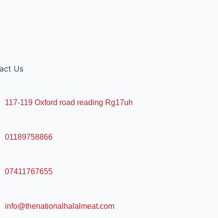
act Us
117-119 Oxford road reading Rg17uh
01189758866
07411767655
info@thenationalhalalmeat.com