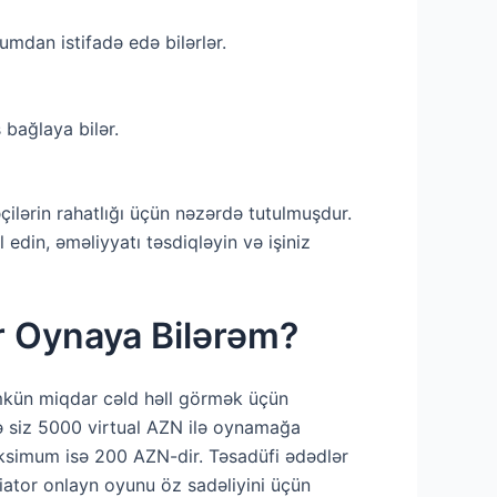
mdan istifadə edə bilərlər.
 bağlaya bilər.
ilərin rahatlığı üçün nəzərdə tutulmuşdur.
edin, əməliyyatı təsdiqləyin və işiniz
r Oynaya Bilərəm?
ümkün miqdar cəld həll görmək üçün
və siz 5000 virtual AZN ilə oynamağa
ksimum isə 200 AZN-dir. Təsadüfi ədədlər
iator onlayn oyunu öz sadəliyini üçün