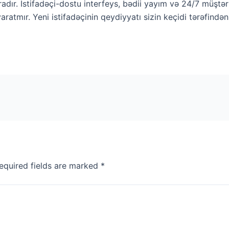
radır. İstifadəçi-dostu interfeys, bədii yayım və 24/7 müştər
atmır. Yeni istifadəçinin qeydiyyatı sizin keçidi tərəfindən t
equired fields are marked
*