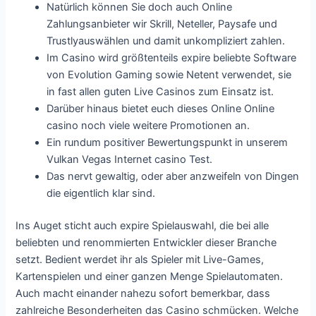
Natürlich können Sie doch auch Online
Zahlungsanbieter wir Skrill, Neteller, Paysafe und
Trustlyauswählen und damit unkompliziert zahlen.
Im Casino wird größtenteils expire beliebte Software
von Evolution Gaming sowie Netent verwendet, sie
in fast allen guten Live Casinos zum Einsatz ist.
Darüber hinaus bietet euch dieses Online Online
casino noch viele weitere Promotionen an.
Ein rundum positiver Bewertungspunkt in unserem
Vulkan Vegas Internet casino Test.
Das nervt gewaltig, oder aber anzweifeln von Dingen
die eigentlich klar sind.
Ins Auget sticht auch expire Spielauswahl, die bei alle
beliebten und renommierten Entwickler dieser Branche
setzt. Bedient werdet ihr als Spieler mit Live-Games,
Kartenspielen und einer ganzen Menge Spielautomaten.
Auch macht einander nahezu sofort bemerkbar, dass
zahlreiche Besonderheiten das Casino schmücken. Welche