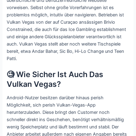
übersichtliche und benutzerfreundliche Webseite
vorweisen. Selbst ohne große Vorerfahrungen ist es
problemlos möglich, intuitiv über navigieren. Betrieben ist
Vulkan Vegas von der auf Curaçao ansässigen Brivio
Constrained, die auch für das Ice Gambling establishment
und einige andere Glücksspielanbieter verantwortlich ist
auch. Vulkan Vegas stellt aber noch weitere Tischspiele
bereit, etwa Andar Bahar, Sic Bo, Hi-Lo Change und Teen
Patti.
🧐 Wie Sicher Ist Auch Das
Vulkan Vegas?
Android-Nutzer besitzen darüber hinaus perish
Möglichkeit, sich perish Vulkan-Vegas-App
herunterzuladen. Diese bringt den Customer noch
schneller direkt ins Geschehen, benötigt verhältnismäßig
wenig Speicherplatz und läuft bestimmt und stabil. Der
Anbieter arbeitet außerdem nach eigenen Angaben bereits