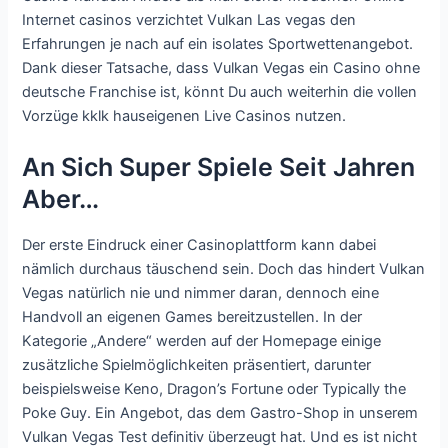
Internet casinos verzichtet Vulkan Las vegas den
Erfahrungen je nach auf ein isolates Sportwettenangebot.
Dank dieser Tatsache, dass Vulkan Vegas ein Casino ohne
deutsche Franchise ist, könnt Du auch weiterhin die vollen
Vorzüge kklk hauseigenen Live Casinos nutzen.
An Sich Super Spiele Seit Jahren
Aber…
Der erste Eindruck einer Casinoplattform kann dabei
nämlich durchaus täuschend sein. Doch das hindert Vulkan
Vegas natürlich nie und nimmer daran, dennoch eine
Handvoll an eigenen Games bereitzustellen. In der
Kategorie „Andere“ werden auf der Homepage einige
zusätzliche Spielmöglichkeiten präsentiert, darunter
beispielsweise Keno, Dragon’s Fortune oder Typically the
Poke Guy. Ein Angebot, das dem Gastro-Shop in unserem
Vulkan Vegas Test definitiv überzeugt hat. Und es ist nicht