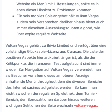
Website ein Menü mit Hilfestellungen, sollte es in
eben dieser Hinsicht zu Problemen kommen.
Für sein mobiles Spielangebot hält Vulkan Vegas
zudem sein Versprechen darüber hinaus bietet euch
immer dieselben Auszahlungsquoten a good, wie
über expire reguläre Webseite.
Vulkan Vegas gehört zu Brivio Limited und verfügt über eine
vollständige Glücksspiel-Lizenz aus Curacao. Die Liste der
positiven Aspekte hier artikuliert länger ist, als die der
Kritikpunkte, die in unserem Test aufgetaucht sind immer
wieder. Zur Navigation auf Vulkan Vegas verwendet man
als Besucher vor allem dieses am oberen Anzeige
anhaftende Menü, throughout dem die diversen Bereiche
des Internet casinos aufgelistet werden. So kann man
leicht zwischen der regulären Spielothek, dem Turnier-
Bereich, den Bonusaktionen darüber hinaus weiteren
wichtigen Sektionen der Seite wechseln
vulkan-vegas
.