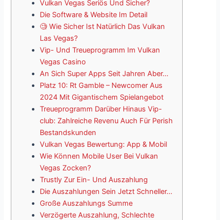
Vulkan Vegas Seriös Und Sicher?
Die Software & Website Im Detail
🧐 Wie Sicher Ist Natürlich Das Vulkan
Las Vegas?
Vip- Und Treueprogramm Im Vulkan
Vegas Casino
An Sich Super Apps Seit Jahren Aber…
Platz 10: Rt Gamble – Newcomer Aus
2024 Mit Gigantischem Spielangebot
Treueprogramm Darüber Hinaus Vip-
club: Zahlreiche Revenu Auch Für Perish
Bestandskunden
Vulkan Vegas Bewertung: App & Mobil
Wie Können Mobile User Bei Vulkan
Vegas Zocken?
Trustly Zur Ein- Und Auszahlung
Die Auszahlungen Sein Jetzt Schneller…
Große Auszahlungs Summe
Verzögerte Auszahlung, Schlechte