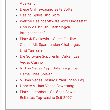
Auskunft
Diese Online-casino Seite Sollte…
Casino Spiele Und Slots
Welche Casinosoftware Wird Eingesetzt
Und Wie Sind Die Erfahrungen
Infolgedessen?
Platz 4: Excitewin – Gutes On-line
Casino Mit Spannenden Challenges
Und Turnieren
Die Software Supplier Im Vulkan Las
Vegas Casino
Vulkan Vegas App: Unterwegs Top
Game Titles Spielen
Vulkan Vegas Casino Erfahrungen Faq
Unsere Vulkan Vegas Bewertung
Platz 1: Leonbet – Seriöses Sowie
Beliebtes Top-casino Seit 2007