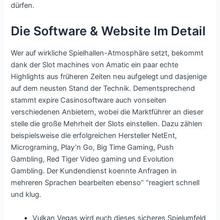
dürfen.
Die Software & Website Im Detail
Wer auf wirkliche Spielhallen-Atmosphäre setzt, bekommt
dank der Slot machines von Amatic ein paar echte
Highlights aus früheren Zeiten neu aufgelegt und dasjenige
auf dem neusten Stand der Technik. Dementsprechend
stammt expire Casinosoftware auch vonseiten
verschiedenen Anbietern, wobei die Marktführer an dieser
stelle die große Mehrheit der Slots einstellen. Dazu zählen
beispielsweise die erfolgreichen Hersteller NetEnt,
Micrograming, Play’n Go, Big Time Gaming, Push
Gambling, Red Tiger Video gaming und Evolution
Gambling. Der Kundendienst koennte Anfragen in
mehreren Sprachen bearbeiten ebenso” “reagiert schnell
und klug.
Vulkan Vegas wird euch dieses sicheres Spielumfeld