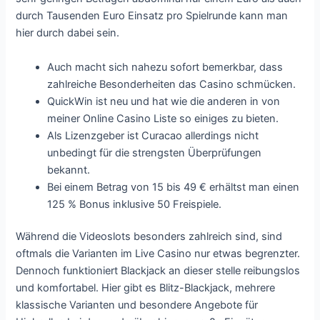
durch Tausenden Euro Einsatz pro Spielrunde kann man
hier durch dabei sein.
Auch macht sich nahezu sofort bemerkbar, dass
zahlreiche Besonderheiten das Casino schmücken.
QuickWin ist neu und hat wie die anderen in von
meiner Online Casino Liste so einiges zu bieten.
Als Lizenzgeber ist Curacao allerdings nicht
unbedingt für die strengsten Überprüfungen
bekannt.
Bei einem Betrag von 15 bis 49 € erhältst man einen
125 % Bonus inklusive 50 Freispiele.
Während die Videoslots besonders zahlreich sind, sind
oftmals die Varianten im Live Casino nur etwas begrenzter.
Dennoch funktioniert Blackjack an dieser stelle reibungslos
und komfortabel. Hier gibt es Blitz-Blackjack, mehrere
klassische Varianten und besondere Angebote für