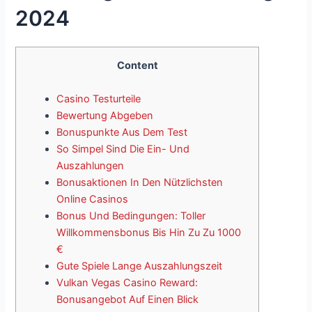
2024
Content
Casino Testurteile
Bewertung Abgeben
Bonuspunkte Aus Dem Test
So Simpel Sind Die Ein- Und
Auszahlungen
Bonusaktionen In Den Nützlichsten
Online Casinos
Bonus Und Bedingungen: Toller
Willkommensbonus Bis Hin Zu Zu 1000
€
Gute Spiele Lange Auszahlungszeit
Vulkan Vegas Casino Reward:
Bonusangebot Auf Einen Blick