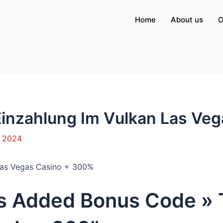
Home
About us
O
Einzahlung Im Vulkan Las Ve
, 2024
 Las Vegas Casino + 300%
s Added Bonus Code »