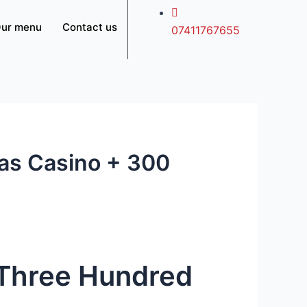
ur menu
Contact us
07411767655
gas Casino + 300
 Three Hundred