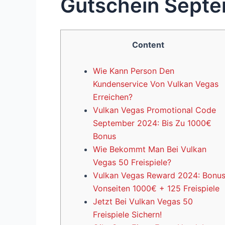
Gutschein Sept
Content
Wie Kann Person Den
Kundenservice Von Vulkan Vegas
Erreichen?
Vulkan Vegas Promotional Code
September 2024: Bis Zu 1000€
Bonus
Wie Bekommt Man Bei Vulkan
Vegas 50 Freispiele?
Vulkan Vegas Reward 2024: Bonu
Vonseiten 1000€ + 125 Freispiele
Jetzt Bei Vulkan Vegas 50
Freispiele Sichern!