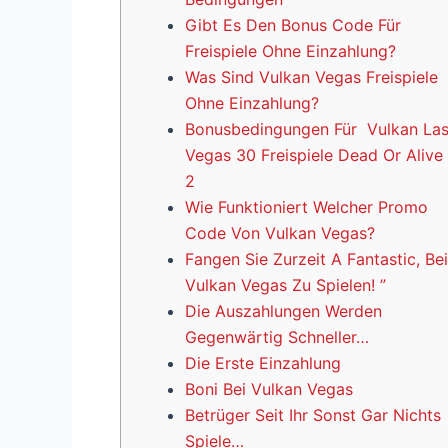
Gibt Es Den Bonus Code Für
Freispiele Ohne Einzahlung?
Was Sind Vulkan Vegas Freispiele
Ohne Einzahlung?
Bonusbedingungen Für Vulkan La
Vegas 30 Freispiele Dead Or Alive
2
Wie Funktioniert Welcher Promo
Code Von Vulkan Vegas?
Fangen Sie Zurzeit A Fantastic, Bei
Vulkan Vegas Zu Spielen! ”
Die Auszahlungen Werden
Gegenwärtig Schneller…
Die Erste Einzahlung
Boni Bei Vulkan Vegas
Betrüger Seit Ihr Sonst Gar Nichts
Spiele…