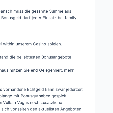
. Danach muss die gesamte Summe aus
onusgeld darf jeder Einsatz bei family
ei within unserem Casino spielen.
tand die beliebtesten Bonusangebote
inaus nutzen Sie end Gelegenheit, mehr
Das vorhandene Echtgeld kann zwar jederzeit
 Solange mit Bonusguthaben gespielt
i Vulkan Vegas noch zusätzliche
m sich vonseiten den aktuellsten Angeboten