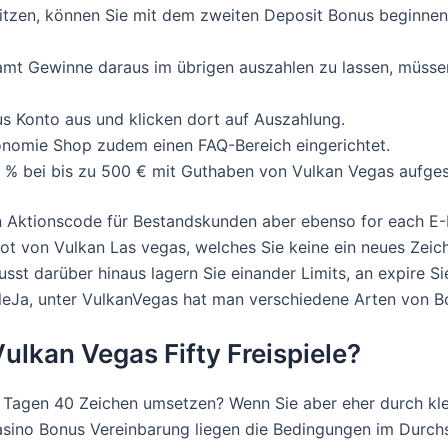
sitzen, können Sie mit dem zweiten Deposit Bonus beginnen
amt Gewinne daraus im übrigen auszahlen zu lassen, müsse
us Konto aus und klicken dort auf Auszahlung.
ronomie Shop zudem einen FAQ-Bereich eingerichtet.
 % bei bis zu 500 € mit Guthaben von Vulkan Vegas aufges
 Aktionscode für Bestandskunden aber ebenso for each E-M
ot von Vulkan Las vegas, welches Sie keine ein neues Zeic
st darüber hinaus lagern Sie einander Limits, an expire Sie
eJa, unter VulkanVegas hat man verschiedene Arten von B
lkan Vegas Fifty Freispiele?
 (5) Tagen 40 Zeichen umsetzen? Wenn Sie aber eher durch k
asino Bonus Vereinbarung liegen die Bedingungen im Durc