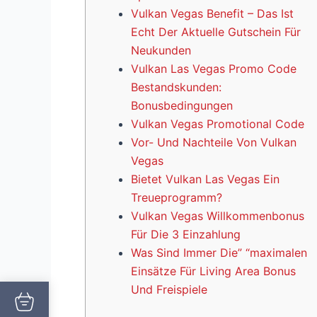
Vulkan Vegas Benefit – Das Ist
Echt Der Aktuelle Gutschein Für
Neukunden
Vulkan Las Vegas Promo Code
Bestandskunden:
Bonusbedingungen
Vulkan Vegas Promotional Code
Vor- Und Nachteile Von Vulkan
Vegas
Bietet Vulkan Las Vegas Ein
Treueprogramm?
Vulkan Vegas Willkommenbonus
Für Die 3 Einzahlung
Was Sind Immer Die” “maximalen
Einsätze Für Living Area Bonus
Und Freispiele