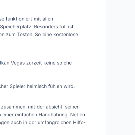
e funktioniert mit allen
Speicherplatz. Besonders toll ist
ion zum Testen. So eine kostenlose
lkan Vegas zurzeit keine solche
her Spieler heimisch fühlen wird.
zusammen, mit der absicht, seinen
ia einer einfachen Handhabung. Neben
agen auch in der umfangreichen Hilfe-