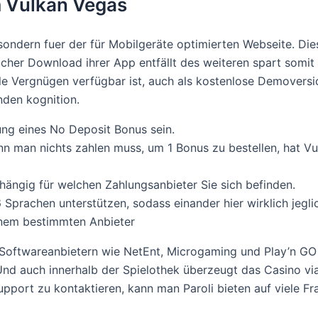
 Vulkan Vegas
sondern fuer der für Mobilgeräte optimierten Webseite. Dies
licher Download ihrer App entfällt des weiteren spart somit 
bile Vergnügen verfügbar ist, auch als kostenlose Demovers
nden kognition.
ung eines No Deposit Bonus sein.
n man nichts zahlen muss, um 1 Bonus zu bestellen, hat Vu
hängig für welchen Zahlungsanbieter Sie sich befinden.
prachen unterstützen, sodass einander hier wirklich jeglic
einem bestimmten Anbieter
Softwareanbietern wie NetEnt, Microgaming und Play’n GO 
. Und auch innerhalb der Spielothek überzeugt das Casino v
port zu kontaktieren, kann man Paroli bieten auf viele Fr