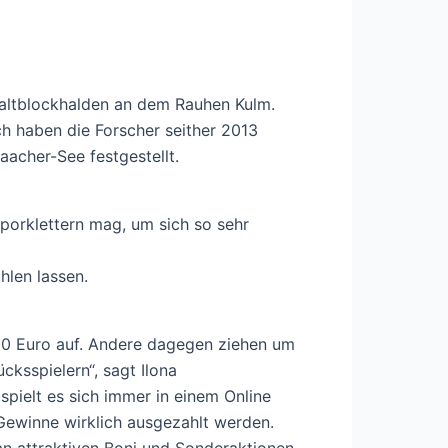
altblockhalden an dem Rauhen Kulm.
ch haben die Forscher seither 2013
acher-See festgestellt.
porklettern mag, um sich so sehr
hlen lassen.
00 Euro auf. Andere dagegen ziehen um
cksspielern“, sagt Ilona
spielt es sich immer in einem Online
Gewinne wirklich ausgezahlt werden.
an attraktiven Boni und Sonderaktionen