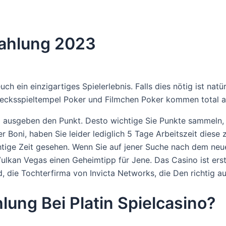
zahlung 2023
ein einzigartiges Spielerlebnis. Falls dies nötig ist natürl
ecksspieltempel Poker und Filmchen Poker kommen total au
 ausgeben den Punkt. Desto wichtige Sie Punkte sammeln, w
ni, haben Sie leider lediglich 5 Tage Arbeitszeit diese zu 
htige Zeit gesehen. Wenn Sie auf jener Suche nach dem neu
Vulkan Vegas einen Geheimtipp für Jene. Das Casino ist ers
 die Tochterfirma von Invicta Networks, die Den richtig au
ung Bei Platin Spielcasino?