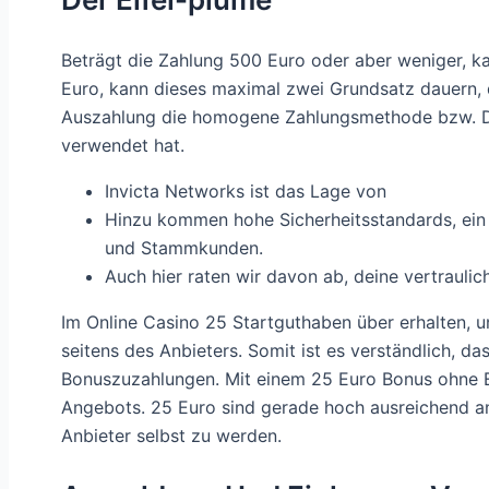
Beträgt die Zahlung 500 Euro oder aber weniger, k
Euro, kann dieses maximal zwei Grundsatz dauern, 
Auszahlung die homogene Zahlungsmethode bzw. Da
verwendet hat.
Invicta Networks ist das Lage von
Hinzu kommen hohe Sicherheitsstandards, ein 
und Stammkunden.
Auch hier raten wir davon ab, deine vertrauli
Im Online Casino 25 Startguthaben über erhalten, un
seitens des Anbieters. Somit ist es verständlich, d
Bonuszuzahlungen. Mit einem 25 Euro Bonus ohne Ein
Angebots. 25 Euro sind gerade hoch ausreichend ang
Anbieter selbst zu werden.