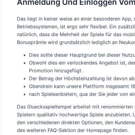
Anmeldung Und Einloggen Vom
Das liegt in keiner weise an einer besonderen App, 
Betriebssystemen, ist ergo sehr flexibel. Ein zusätz
natürlich, dass die Mehrheit der Spiele für das mo
Bonusprämie wird grundsätzlich lediglich an Neuku
Dies sollte dieser Hauptgrund bei dieser Nutz
Obwohl dies ein verlockendes Angebot ist, den
Promotion hinzugefügt.
Der Betrag der Höchsteinzahlung ist davon ab
Obendrein kann unsere Plattform insgesamt 16 S
nach Spieleanbietern, qua der Sie jeder von 
Das Gluecksspieltempel arbeitet mit renommierten 
Spielern qualitativ hochwertige Spiele anzubieten
den verschiedenen direkten Optionen, den Kundensup
des weiteren FAQ-Sektion der Homepage finden.