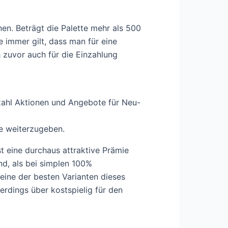
en. Beträgt die Palette mehr als 500
 immer gilt, dass man für eine
zuvor auch für die Einzahlung
zahl Aktionen und Angebote für Neu-
ie weiterzugeben.
st eine durchaus attraktive Prämie
nd, als bei simplen 100%
eine der besten Varianten dieses
rdings über kostspielig für den