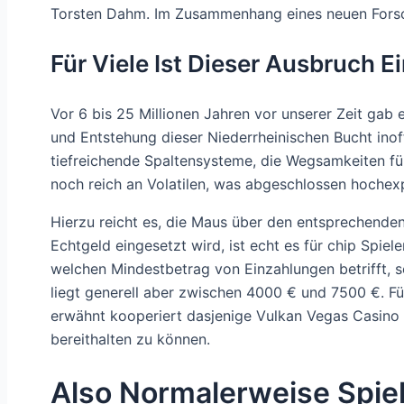
Torsten Dahm. Im Zusammenhang eines neuen Forschun
Für Viele Ist Dieser Ausbruch E
Vor 6 bis 25 Millionen Jahren vor unserer Zeit gab
und Entstehung dieser Niederrheinischen Bucht inoffi
tiefreichende Spaltensysteme, die Wegsamkeiten fü
noch reich an Volatilen, was abgeschlossen hochexp
Hierzu reicht es, die Maus über den entsprechenden
Echtgeld eingesetzt wird, ist echt es für chip Spie
welchen Mindestbetrag von Einzahlungen betrifft, s
liegt generell aber zwischen 4000 € und 7500 €. Fü
erwähnt kooperiert dasjenige Vulkan Vegas Casino 
bereithalten zu können.
Also Normalerweise Spiel