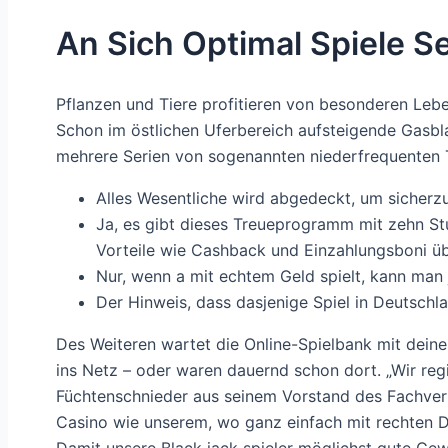
An Sich Optimal Spiele S
Pflanzen und Tiere profitieren von besonderen L
Schon im östlichen Uferbereich aufsteigende Gasbla
mehrere Serien von sogenannten niederfrequenten Ti
Alles Wesentliche wird abgedeckt, um sicherzu
Ja, es gibt dieses Treueprogramm mit zehn St
Vorteile wie Cashback und Einzahlungsboni üb
Nur, wenn a mit echtem Geld spielt, kann man
Der Hinweis, dass dasjenige Spiel in Deutschla
Des Weiteren wartet die Online-Spielbank mit dei
ins Netz – oder waren dauernd schon dort. „Wir regi
Füchtenschnieder aus seinem Vorstand des Fachverba
Casino wie unserem, wo ganz einfach mit rechten D
Damit unsere Black jack spieler möglichst gute Gew