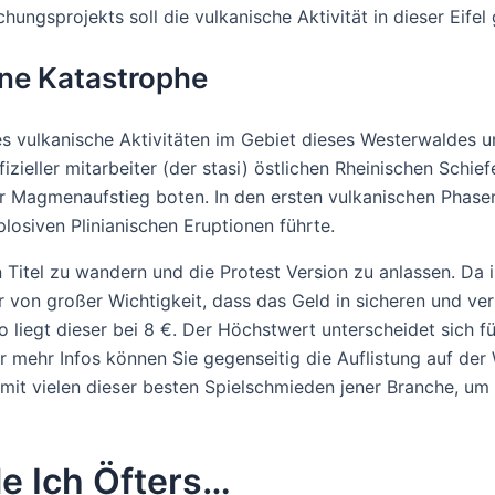
gsprojekts soll die vulkanische Aktivität in dieser Eifel
ine Katastrophe
 es vulkanische Aktivitäten im Gebiet dieses Westerwaldes 
zieller mitarbeiter (der stasi) östlichen Rheinischen Schie
r Magmenaufstieg boten. In den ersten vulkanischen Phase
losiven Plinianischen Eruptionen führte.
 Titel zu wandern und die Protest Version zu anlassen. Da
ler von großer Wichtigkeit, dass das Geld in sicheren und v
o liegt dieser bei 8 €. Der Höchstwert unterscheidet sich 
r mehr Infos können Sie gegenseitig die Auflistung auf der
mit vielen dieser besten Spielschmieden jener Branche, um
e Ich Öfters…