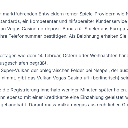
en marktführenden Entwicklern ferner Spiele-Providern wie 
andards, ein kompetenter und hilfsbereiter Kundenservice 
Vegas Casino no deposit Bonus für Spieler aus Europa zu 
hre Telefonnummer bestätigen. Als Belohnung erhalten Sie 
ertagen wie dem 14. februar, Ostern oder Weihnachten hand
usgeschlafen begrüßt.
 Super-Vulkan der phlegräischen Felder bei Neapel, der au
nimmt, gibt das Vulkan Vegas Casino uff (berlinerisch) sei
ne die Registrierung innerhalb weniger Minuten später hole
enn ebenso mit einer Kreditkarte eine Einzahlung geleistet 
 gehandhabt. Darauf muss Vulkan Vegas aus rechtlichen G