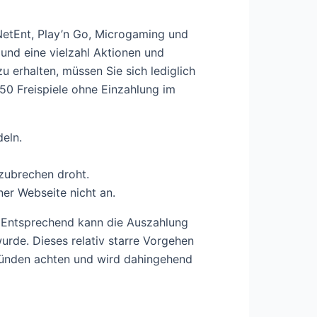
NetEnt, Play’n Go, Microgaming und
und eine vielzahl Aktionen und
erhalten, müssen Sie sich lediglich
50 Freispiele ohne Einzahlung im
eln.
szubrechen droht.
ner Webseite nicht an.
n. Entsprechend kann die Auszahlung
wurde. Dieses relativ starre Vorgehen
ründen achten und wird dahingehend