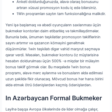
Anketi doldurduğunuzda, əlavə olaraq bonusunu
artıran xüsusi promosyon kodu iç edə bilərsiniz.
1Win proqramları saytın tam funksionallığına malikdir.
Yeni işə başlamaq və əbədi oyunçuların saxlanması üçün
bukmeker kontorları daim etibarlılıq və təkmilləşdirmələr.
Bununla belə, ümumən təşkilatlar promosyon təkliflərinin
sayını artırmır və qazancın köməyini genəltmək
düşünmürlər. 1win təşkilatı digər vahid marşrut seçməyə
qərar verdi. Məsələn, bukmeker kontoru öz müştərisinə
hesabın doldurulması üçün 500% -ə miqdar bir mülayim
bonus təklif görmək olar. Bu məqalədə 1win bonus
proqramı, əlavə mərc əylənmə və bonusların əldə edilməsi
uzun şəkildə fikir olunacaq. Mövcud bonus hər hansı birini
əldə etmək ötrü ödənişlərdən keçmiş ödənişlərdən.
In Azərbaycan Formal Bukmeker
Layihə başqa Avropa ölkələrində də lider olmağa çalışır,