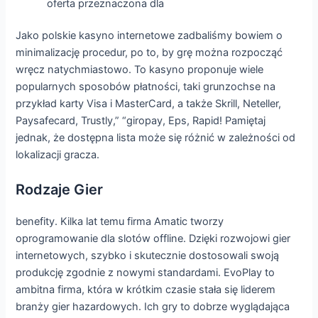
oferta przeznaczona dla
Jako polskie kasyno internetowe zadbaliśmy bowiem o
minimalizację procedur, po to, by grę można rozpocząć
wręcz natychmiastowo. To kasyno proponuje wiele
popularnych sposobów płatności, taki grunzochse na
przykład karty Visa i MasterCard, a także Skrill, Neteller,
Paysafecard, Trustly,” “giropay, Eps, Rapid! Pamiętaj
jednak, że dostępna lista może się różnić w zależności od
lokalizacji gracza.
Rodzaje Gier
benefity. Kilka lat temu firma Amatic tworzy
oprogramowanie dla slotów offline. Dzięki rozwojowi gier
internetowych, szybko i skutecznie dostosowali swoją
produkcję zgodnie z nowymi standardami. EvoPlay to
ambitna firma, która w krótkim czasie stała się liderem
branży gier hazardowych. Ich gry to dobrze wyglądająca