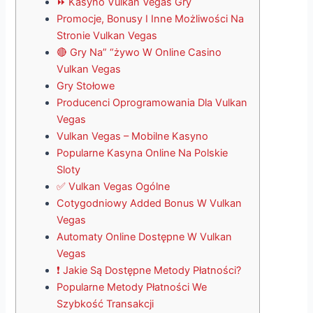
⏩ Kasyno Vulkan Vegas Gry
Promocje, Bonusy I Inne Możliwości Na
Stronie Vulkan Vegas
🔴 Gry Na” “żywo W Online Casino
Vulkan Vegas
Gry Stołowe
Producenci Oprogramowania Dla Vulkan
Vegas
Vulkan Vegas – Mobilne Kasyno
Popularne Kasyna Online Na Polskie
Sloty
✅ Vulkan Vegas Ogólne
Cotygodniowy Added Bonus W Vulkan
Vegas
Automaty Online Dostępne W Vulkan
Vegas
❗ Jakie Są Dostępne Metody Płatności?
Popularne Metody Płatności We
Szybkość Transakcji