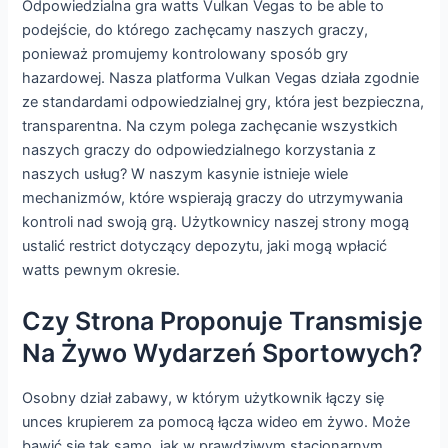
Odpowiedzialna gra watts Vulkan Vegas to be able to
podejście, do którego zachęcamy naszych graczy,
ponieważ promujemy kontrolowany sposób gry
hazardowej. Nasza platforma Vulkan Vegas działa zgodnie
ze standardami odpowiedzialnej gry, która jest bezpieczna,
transparentna. Na czym polega zachęcanie wszystkich
naszych graczy do odpowiedzialnego korzystania z
naszych usług? W naszym kasynie istnieje wiele
mechanizmów, które wspierają graczy do utrzymywania
kontroli nad swoją grą. Użytkownicy naszej strony mogą
ustalić restrict dotyczący depozytu, jaki mogą wpłacić
watts pewnym okresie.
Czy Strona Proponuje Transmisje
Na Żywo Wydarzeń Sportowych?
Osobny dział zabawy, w którym użytkownik łączy się
unces krupierem za pomocą łącza wideo em żywo. Może
bawić się tak samo, jak w prawdziwym stacjonarnym