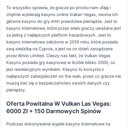
To wszystko sprawia, że gracze po prostu nam ufają i
chętnie wybierają kasyno online Vulkan Vegas, veoma ich
główne kasyno do gry mhh prawdziwe pieniądze. Jest to
kasyno internetowe, które przez wielu graczy uważane jest
za jedną z najlepszych platform hazardowych. Jest to
kasyno internetowe założone w 2016 roku, które posiada
swą siedzibę na Cyprze, a jest na co dzień zarządzane
przez Brivio Limited. Cieszy nas fakt, że Vulkan Vegas
Kasyno posiada gry kasynowe w liczbie blisko 2000, co
jest rewelacyjnym wynikiem. Kasyno to korzysta z
najlepszych zabezpieczeń on the web, przez co gracze nie
muszą bać się o bezpieczeństwo swoich danych czy
pieniędzy.
Oferta Powitalna W Vulkan Las Vegas:
6000 Zł + 150 Darmowych Spinów
Podczas dokonywania wypłat kasyno internetowe na