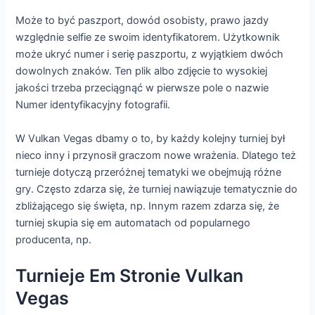
Może to być paszport, dowód osobisty, prawo jazdy
względnie selfie ze swoim identyfikatorem. Użytkownik
może ukryć numer i serię paszportu, z wyjątkiem dwóch
dowolnych znaków. Ten plik albo zdjęcie to wysokiej
jakości trzeba przeciągnąć w pierwsze pole o nazwie
Numer identyfikacyjny fotografii.
W Vulkan Vegas dbamy o to, by każdy kolejny turniej był
nieco inny i przynosił graczom nowe wrażenia. Dlatego też
turnieje dotyczą przeróżnej tematyki we obejmują różne
gry. Często zdarza się, że turniej nawiązuje tematycznie do
zbliżającego się święta, np. Innym razem zdarza się, że
turniej skupia się em automatach od popularnego
producenta, np.
Turnieje Em Stronie Vulkan
Vegas