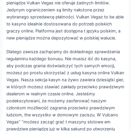
pieniądze Vulkan Vegas nie oferuje żadnych limitów.
Jedynym ograniczeniem są limity nałożone przez
wybranego sprzedawcę płatności. Vulkan Vegaz to be able
to kasyno idealnie dostosowana do potrzeb polskich
graczy online. Platforma jest dostępna t języku polskim, a
new pieniądze można depozytować w polskiej walucie.
Dlatego zawsze zachęcamy do dokładnego sprawdzenia
regulaminu każdego bonusu. Nie musisz iść do kasyna,
aby podczas grania doświadczyć tych samych emocji,
możesz po prostu skorzystać z usług kasyna online Vulkan
Vegas. Nasza sekcja kasyn na żywo zawiera dziesiątki gier,
w których możesz stawiać zakłady przeciwko prawdziwym
dealerom w realnym czasie online. Jesteśmy
podekscytowani, że możemy zaoferować naszym
członkom możliwość zagrania przeciwko prawdziwym
ludziom, the wszystko w domowym zaciszu. W Vulcano
Vegas” “możesz zacząć grać t maszyny slotowe em
prawdziwe pieniądze już w kilka sekund po utworzeniu