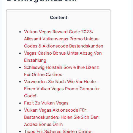
Content
Vulkan Vegas Reward Code 2023:
Allesamt Vulkanvegas Promo Unique
Codes & Aktionscode Bestandskunden
Vegas Casino Bonus Unter Abzug Von
Einzahlung
Schleswig Holstein Sowie Ihre Lizenz
Für Online Casinos
Verwenden Sie Nach Wie Vor Heute
Einen Vulkan Vegas Promo Computer
Code!
Fazit Zu Vulkan Vegas
Vulkan Vegas Aktionscode Für
Bestandskunden: Holen Sie Sich Den
Added Bonus Onlin
Tipps Für Sicheres Spielen Online