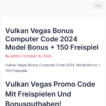
Skip
Post
to
navigation
content
Vulkan Vegas Bonus
Computer Code 2024 ️
Model Bonus + 150 Freispiel
By
admin
/
October 16, 2024
Vulkan Vegas Bonus Computer Code 2024 ️ Model Bonus +
150 Freispiele
Vulkan Vegas Promo Code
Mit Freispielen Und
Bonusguthaben!