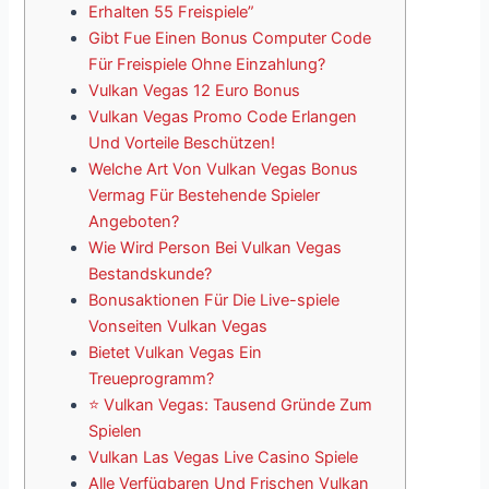
Erhalten 55 Freispiele”
Gibt Fue Einen Bonus Computer Code
Für Freispiele Ohne Einzahlung?
Vulkan Vegas 12 Euro Bonus
Vulkan Vegas Promo Code Erlangen
Und Vorteile Beschützen!
Welche Art Von Vulkan Vegas Bonus
Vermag Für Bestehende Spieler
Angeboten?
Wie Wird Person Bei Vulkan Vegas
Bestandskunde?
Bonusaktionen Für Die Live-spiele
Vonseiten Vulkan Vegas
Bietet Vulkan Vegas Ein
Treueprogramm?
⭐ Vulkan Vegas: Tausend Gründe Zum
Spielen
Vulkan Las Vegas Live Casino Spiele
Alle Verfügbaren Und Frischen Vulkan