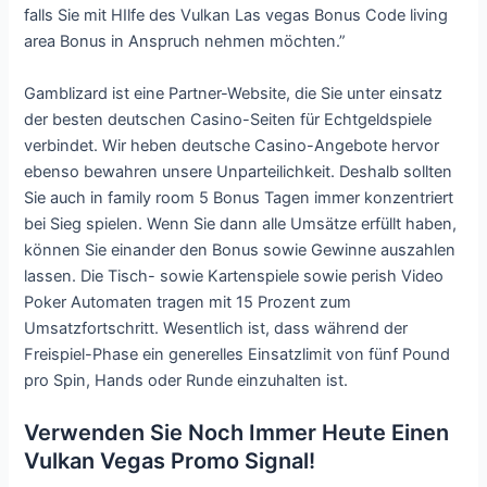
falls Sie mit HIlfe des Vulkan Las vegas Bonus Code living
area Bonus in Anspruch nehmen möchten.”
Gamblizard ist eine Partner-Website, die Sie unter einsatz
der besten deutschen Casino-Seiten für Echtgeldspiele
verbindet. Wir heben deutsche Casino-Angebote hervor
ebenso bewahren unsere Unparteilichkeit. Deshalb sollten
Sie auch in family room 5 Bonus Tagen immer konzentriert
bei Sieg spielen. Wenn Sie dann alle Umsätze erfüllt haben,
können Sie einander den Bonus sowie Gewinne auszahlen
lassen. Die Tisch- sowie Kartenspiele sowie perish Video
Poker Automaten tragen mit 15 Prozent zum
Umsatzfortschritt. Wesentlich ist, dass während der
Freispiel-Phase ein generelles Einsatzlimit von fünf Pound
pro Spin, Hands oder Runde einzuhalten ist.
Verwenden Sie Noch Immer Heute Einen
Vulkan Vegas Promo Signal!