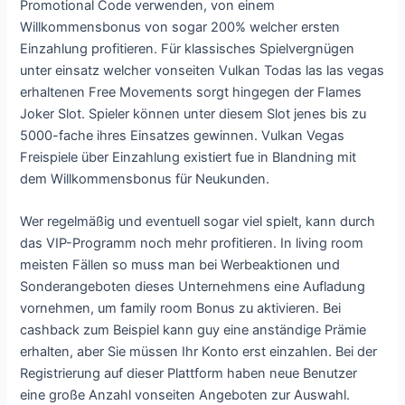
Promotional Code verwenden, von einem
Willkommensbonus von sogar 200% welcher ersten
Einzahlung profitieren. Für klassisches Spielvergnügen
unter einsatz welcher vonseiten Vulkan Todas las las vegas
erhaltenen Free Movements sorgt hingegen der Flames
Joker Slot. Spieler können unter diesem Slot jenes bis zu
5000-fache ihres Einsatzes gewinnen. Vulkan Vegas
Freispiele über Einzahlung existiert fue in Blandning mit
dem Willkommensbonus für Neukunden.
Wer regelmäßig und eventuell sogar viel spielt, kann durch
das VIP-Programm noch mehr profitieren. In living room
meisten Fällen so muss man bei Werbeaktionen und
Sonderangeboten dieses Unternehmens eine Aufladung
vornehmen, um family room Bonus zu aktivieren. Bei
cashback zum Beispiel kann guy eine anständige Prämie
erhalten, aber Sie müssen Ihr Konto erst einzahlen. Bei der
Registrierung auf dieser Plattform haben neue Benutzer
eine große Anzahl vonseiten Angeboten zur Auswahl.