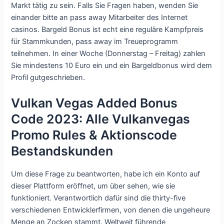
Markt tätig zu sein. Falls Sie Fragen haben, wenden Sie
einander bitte an pass away Mitarbeiter des Internet
casinos. Bargeld Bonus ist echt eine reguläre Kampfpreis
für Stammkunden, pass away im Treueprogramm
teilnehmen. In einer Woche (Donnerstag – Freitag) zahlen
Sie mindestens 10 Euro ein und ein Bargeldbonus wird dem
Profil gutgeschrieben.
Vulkan Vegas Added Bonus
Code 2023: Alle Vulkanvegas
Promo Rules & Aktionscode
Bestandskunden
Um diese Frage zu beantworten, habe ich ein Konto auf
dieser Plattform eröffnet, um über sehen, wie sie
funktioniert. Verantwortlich dafür sind die thirty-five
verschiedenen Entwicklerfirmen, von denen die ungeheure
Menge an Zocken stammt. Weltweit führende