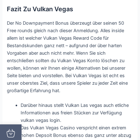
Fazit Zu Vulkan Vegas
Der No Downpayment Bonus überzeugt über seinen 50
Free rounds gleich nach dieser Anmeldung. Alles inside
allem ist welcher Vulkan Vegas Reward Code für
Bestandskunden ganz nett – aufgrund der über harten
Vorgaben aber auch nicht mehr. Wenn Sie sich
entschließen sollten du Vulkan Vegas Konto löschen zu
wollen, können wir Ihnen einige Alternativen bei unserer
Seite bieten und vorstellen. Bei Vulkan Vegas ist echt es
unser oberstes Ziel, dass unsere Spieler zu jeder Zeit eine
großartige Erfahrung hat.
Darüber hinaus stellt Vulkan Las vegas auch etliche
Informationen aus freien Stücken zur Verfügung
vulkan vegas login.
Das Vulkan Vegas Casino verspricht einen extrem
hohen Depsoit Bonus ebenso das ganz unter abzug