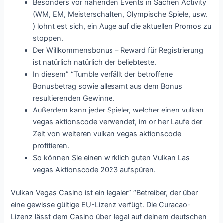
Besonders vor nahenden Events in Sachen Activity
(WM, EM, Meisterschaften, Olympische Spiele, usw.
) lohnt est sich, ein Auge auf die aktuellen Promos zu
stoppen.
Der Willkommensbonus – Reward für Registrierung
ist natürlich natürlich der beliebteste.
In diesem” “Tumble verfällt der betroffene
Bonusbetrag sowie allesamt aus dem Bonus
resultierenden Gewinne.
Außerdem kann jeder Spieler, welcher einen vulkan
vegas aktionscode verwendet, im or her Laufe der
Zeit von weiteren vulkan vegas aktionscode
profitieren.
So können Sie einen wirklich guten Vulkan Las
vegas Aktionscode 2023 aufspüren.
Vulkan Vegas Casino ist ein legaler” “Betreiber, der über
eine gewisse gültige EU-Lizenz verfügt. Die Curacao-
Lizenz lässt dem Casino über, legal auf deinem deutschen