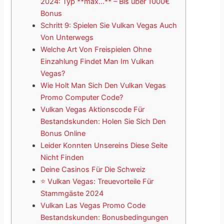
2024: Typ **max…** – Bis über 1000€
Bonus
Schritt 9: Spielen Sie Vulkan Vegas Auch
Von Unterwegs
Welche Art Von Freispielen Ohne
Einzahlung Findet Man Im Vulkan
Vegas?
Wie Holt Man Sich Den Vulkan Vegas
Promo Computer Code?
Vulkan Vegas Aktionscode Für
Bestandskunden: Holen Sie Sich Den
Bonus Online
Leider Konnten Unsereins Diese Seite
Nicht Finden
Deine Casinos Für Die Schweiz
⭐ Vulkan Vegas: Treuevorteile Für
Stammgäste 2024
Vulkan Las Vegas Promo Code
Bestandskunden: Bonusbedingungen