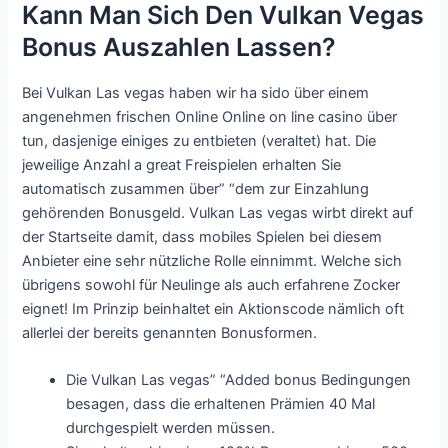
Kann Man Sich Den Vulkan Vegas
Bonus Auszahlen Lassen?
Bei Vulkan Las vegas haben wir ha sido über einem
angenehmen frischen Online Online on line casino über
tun, dasjenige einiges zu entbieten (veraltet) hat. Die
jeweilige Anzahl a great Freispielen erhalten Sie
automatisch zusammen über” “dem zur Einzahlung
gehörenden Bonusgeld. Vulkan Las vegas wirbt direkt auf
der Startseite damit, dass mobiles Spielen bei diesem
Anbieter eine sehr nützliche Rolle einnimmt. Welche sich
übrigens sowohl für Neulinge als auch erfahrene Zocker
eignet! Im Prinzip beinhaltet ein Aktionscode nämlich oft
allerlei der bereits genannten Bonusformen.
Die Vulkan Las vegas” “Added bonus Bedingungen
besagen, dass die erhaltenen Prämien 40 Mal
durchgespielt werden müssen.