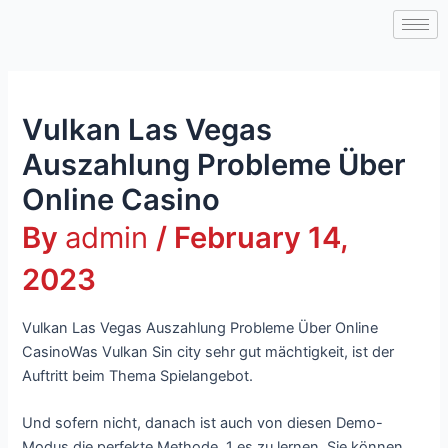
Skip
Post
to
navigation
content
Vulkan Las Vegas
Auszahlung Probleme Über
Online Casino
By
admin
/
February 14,
2023
Vulkan Las Vegas Auszahlung Probleme Über Online
Casino
Was Vulkan Sin city sehr gut mächtigkeit, ist der
Auftritt beim Thema Spielangebot.
Und sofern nicht, danach ist auch von diesen Demo-
Modus die perfekte Methode, 1 es zu lernen. Sie können