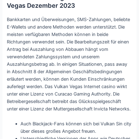
Vegas Dezember 2023
Bankkarten und Überweisungen, SMS-Zahlungen, beliebte
E-Wallets und andere Methoden werden unterstützt. Die
meisten verfügbaren Methoden können in beide
Richtungen verwendet sein. Die Bearbeitungszeit für einen
Antrag bei Auszahlung von Abbauen hängt vom
verwendeten Zahlungssystem und unserem
Auszahlungsbetrag ab. In einigen Situationen, pass away
in Abschnitt 8 der Allgemeinen Geschäftsbedingungen
erläutert werden, können den Kunden Einschränkungen
auferlegt werden. Das Vulkan Vegas Internet casino wirkt
unter einer Lizenz von Curacao Gaming Authority. Die
Betreibergesellschaft betreibt das Glücksspielgeschäft
unter einer Lizenz der Muttergesellschaft Invicta Networks.
Auch Blackjack-Fans können sich bei Vulkan Sin city
über dieses großes Angebot freuen.
Unterschiedliche Versionen der Apps wie Deutsches