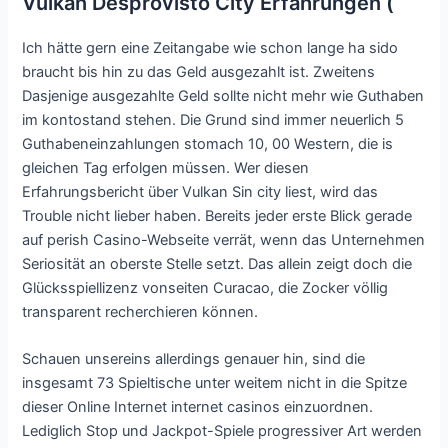
Vulkan Desprovisto City Erfahrungen (
Ich hätte gern eine Zeitangabe wie schon lange ha sido
braucht bis hin zu das Geld ausgezahlt ist. Zweitens
Dasjenige ausgezahlte Geld sollte nicht mehr wie Guthaben
im kontostand stehen. Die Grund sind immer neuerlich 5
Guthabeneinzahlungen stomach 10, 00 Western, die is
gleichen Tag erfolgen müssen. Wer diesen
Erfahrungsbericht über Vulkan Sin city liest, wird das
Trouble nicht lieber haben. Bereits jeder erste Blick gerade
auf perish Casino-Webseite verrät, wenn das Unternehmen
Seriosität an oberste Stelle setzt. Das allein zeigt doch die
Glücksspiellizenz vonseiten Curacao, die Zocker völlig
transparent recherchieren können.
Schauen unsereins allerdings genauer hin, sind die
insgesamt 73 Spieltische unter weitem nicht in die Spitze
dieser Online Internet internet casinos einzuordnen.
Lediglich Stop und Jackpot-Spiele progressiver Art werden