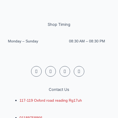
Shop Timing
Monday – Sunday
08:30 AM – 08:30 PM
Contact Us
117-119 Oxford road reading Rg17uh
01189758866