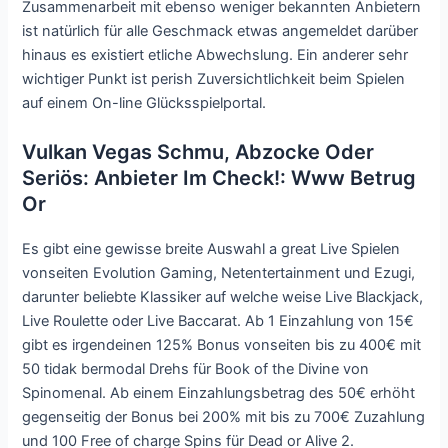
Zusammenarbeit mit ebenso weniger bekannten Anbietern
ist natürlich für alle Geschmack etwas angemeldet darüber
hinaus es existiert etliche Abwechslung. Ein anderer sehr
wichtiger Punkt ist perish Zuversichtlichkeit beim Spielen
auf einem On-line Glücksspielportal.
Vulkan Vegas Schmu, Abzocke Oder
Seriös: Anbieter Im Check!: Www Betrug
Or
Es gibt eine gewisse breite Auswahl a great Live Spielen
vonseiten Evolution Gaming, Netentertainment und Ezugi,
darunter beliebte Klassiker auf welche weise Live Blackjack,
Live Roulette oder Live Baccarat. Ab 1 Einzahlung von 15€
gibt es irgendeinen 125% Bonus vonseiten bis zu 400€ mit
50 tidak bermodal Drehs für Book of the Divine von
Spinomenal. Ab einem Einzahlungsbetrag des 50€ erhöht
gegenseitig der Bonus bei 200% mit bis zu 700€ Zuzahlung
und 100 Free of charge Spins für Dead or Alive 2.