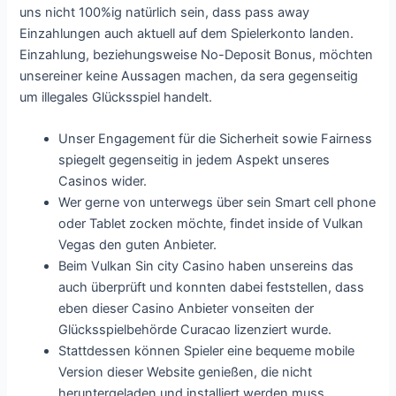
uns nicht 100%ig natürlich sein, dass pass away
Einzahlungen auch aktuell auf dem Spielerkonto landen.
Einzahlung, beziehungsweise No-Deposit Bonus, möchten
unsereiner keine Aussagen machen, da sera gegenseitig
um illegales Glücksspiel handelt.
Unser Engagement für die Sicherheit sowie Fairness
spiegelt gegenseitig in jedem Aspekt unseres
Casinos wider.
Wer gerne von unterwegs über sein Smart cell phone
oder Tablet zocken möchte, findet inside of Vulkan
Vegas den guten Anbieter.
Beim Vulkan Sin city Casino haben unsereins das
auch überprüft und konnten dabei feststellen, dass
eben dieser Casino Anbieter vonseiten der
Glücksspielbehörde Curacao lizenziert wurde.
Stattdessen können Spieler eine bequeme mobile
Version dieser Website genießen, die nicht
heruntergeladen und installiert werden muss.