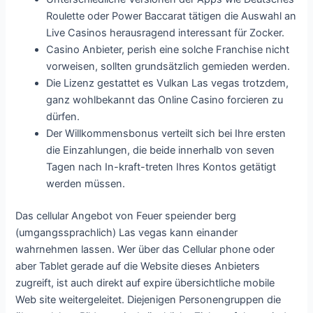
Roulette oder Power Baccarat tätigen die Auswahl an
Live Casinos herausragend interessant für Zocker.
Casino Anbieter, perish eine solche Franchise nicht
vorweisen, sollten grundsätzlich gemieden werden.
Die Lizenz gestattet es Vulkan Las vegas trotzdem,
ganz wohlbekannt das Online Casino forcieren zu
dürfen.
Der Willkommensbonus verteilt sich bei Ihre ersten
die Einzahlungen, die beide innerhalb von seven
Tagen nach In-kraft-treten Ihres Kontos getätigt
werden müssen.
Das cellular Angebot von Feuer speiender berg
(umgangssprachlich) Las vegas kann einander
wahrnehmen lassen. Wer über das Cellular phone oder
aber Tablet gerade auf die Website dieses Anbieters
zugreift, ist auch direkt auf expire übersichtliche mobile
Web site weitergeleitet. Diejenigen Personengruppen die