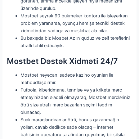
görünən, amma incəliklə işləyən hiylə mexanizmi
üzərində qurulub.
Mostbet seyrək 90 bukmeker kontoru ilə işləyərkən
problem yaranarsa, oyunçu həmişə texniki dəstək
xidmətindən sədəqə və məsləhət ala bilər.
Bu baxışda biz Mosbet Az ın quduz və zəif tərəflərini
ətraflı təhlil edəcəyik.
Mostbet Dəstək Xidməti 24/7
Mostbet həyəcanı sadəcə kazino oyunları ilə
məhdudlaşdırmır.
Futbola, kiberidmana, tennisə və ya kriketə mərc
etməyinizdən əlaqəli olmayaraq, Mostbet mərcləriniz
ötrü sizə ətraflı mərc bazarları seçimi təqdim
olunacaq.
Sualı maraqlandıranlar ötrü, bonus qazanmağın
yolları, cavab dedikcə sadə olacaq – İnternet
bahisinin operatoru tərəfindən qoyulmuş bir silsilə