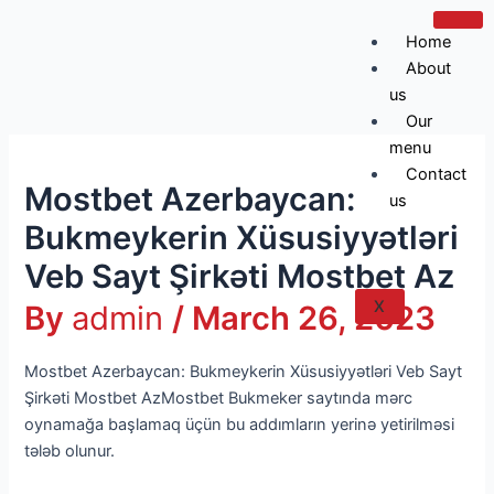
Skip
Post
to
navigation
Home
content
About
us
Our
menu
Contact
Mostbet Azerbaycan:
us
Bukmeykerin Xüsusiyyətləri
Veb Sayt Şirkəti Mostbet Az
X
By
admin
/
March 26, 2023
Mostbet Azerbaycan: Bukmeykerin Xüsusiyyətləri Veb Sayt
Şirkəti Mostbet Az
Mostbet Bukmeker saytında mərc
oynamağa başlamaq üçün bu addımların yerinə yetirilməsi
tələb olunur.