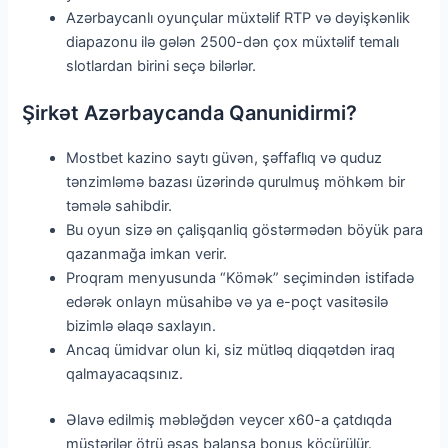
Azərbaycanlı oyunçular müxtəlif RTP və dəyişkənlik
diapazonu ilə gələn 2500-dən çox müxtəlif temalı
slotlardan birini seçə bilərlər.
Şirkət Azərbaycanda Qanunidirmi?
Mostbet kazino saytı güvən, şəffaflıq və quduz
tənzimləmə bazası üzərində qurulmuş möhkəm bir
təmələ sahibdir.
Bu oyun sizə ən çalişqanliq göstərmədən böyük para
qazanmağa imkan verir.
Proqram menyusunda “Kömək” seçimindən istifadə
edərək onlayn müsahibə və ya e-poçt vasitəsilə
bizimlə əlaqə saxlayın.
Ancaq ümidvar olun ki, siz mütləq diqqətdən iraq
qalmayacaqsınız.
Əlavə edilmiş məbləğdən veycer x60-a çatdıqda
müştərilər ötrü əsas balansa bonus köçürülür.