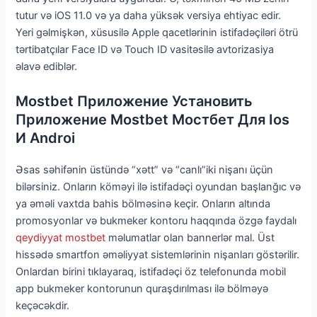
tutur və iOS 11.0 və ya daha yüksək versiya ehtiyac edir.
Yeri gəlmişkən, xüsusilə Apple qacetlərinin istifadəçiləri ötrü
tərtibatçılar Face ID və Touch ID vasitəsilə avtorizasiya
əlavə ediblər.
Mostbet Приложение Установить
Приложение Mostbet Мостбет Для Ios
И Androi
Əsas səhifənin üstündə “xətt” və “canlı”iki nişanı üçün
bilərsiniz. Onların köməyi ilə istifadəçi oyundan başlanğıc və
ya əməli vaxtda bahis bölməsinə keçir. Onların altında
promosyonlar və bukmeker kontoru haqqında özgə faydalı
qeydiyyat mostbet
məlumatlar olan bannerlər mal. Üst
hissədə smartfon əməliyyat sistemlərinin nişanları göstərilir.
Onlardan birini tıklayaraq, istifadəçi öz telefonunda mobil
app bukmeker kontorunun quraşdırılması ilə bölməyə
keçəcəkdir.