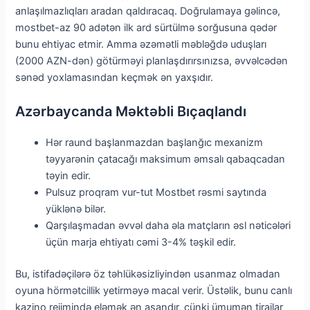
anlaşılmazlıqları aradan qaldıracaq. Doğrulamaya gəlincə,
mostbet-az 90 adətən ilk ard sürtülmə sorğusuna qədər
bunu ehtiyac etmir. Amma əzəmətli məbləğdə uduşları
(2000 AZN-dən) götürməyi planlaşdırırsınızsa, əvvəlcədən
sənəd yoxlamasından keçmək ən yaxşıdır.
Azərbaycanda Məktəbli Bıçaqlandı
Hər raund başlanmazdan başlanğıc mexanizm
təyyarənin çatacağı maksimum əmsalı qabaqcadan
təyin edir.
Pulsuz proqram vur-tut Mostbet rəsmi saytında
yüklənə bilər.
Qarşılaşmadan əvvəl daha əla matçların əsl nəticələri
üçün marja ehtiyatı cəmi 3-4% təşkil edir.
Bu, istifadəçilərə öz təhlükəsizliyindən usanmaz olmadan
oyuna hörmətcillik yetirməyə macal verir. Üstəlik, bunu canlı
kazino rejimində eləmək ən asandır, çünki ümumən tirajlar