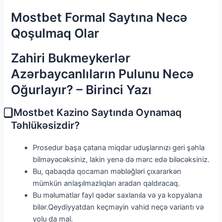
Mostbet Formal Saytına Necə
Qoşulmaq Olar
Zahiri Bukmeykerlər
Azərbaycanlıların Pulunu Necə
Oğurlayır? – Birinci Yazı
⃣ Mostbet Kazino Saytında Oynamaq
Təhlükəsizdir?
Prosedur başa çatana miqdar uduşlarınızı geri şəhla
bilməyəcəksiniz, lakin yenə də mərc edə biləcəksiniz.
Bu, qabaqda qocaman məbləğləri çıxararkən
mümkün anlaşılmazlıqları aradan qaldıracaq.
Bu məlumatlar fayl qədər saxlanıla və ya kopyalana
bilər.Qeydiyyatdan keçməyin vahid neçə variantı və
yolu da mal.