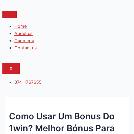
Skip
Post
to
navigation
content
Home
About us
Our menu
Contact us
X
07411767655
Como Usar Um Bonus Do
1win? Melhor Bónus Para