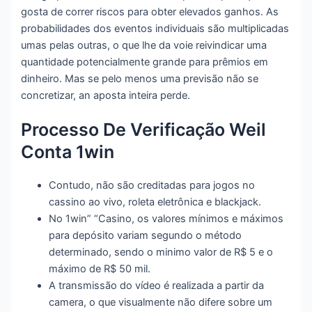
gosta de correr riscos para obter elevados ganhos. As
probabilidades dos eventos individuais são multiplicadas
umas pelas outras, o que lhe da voie reivindicar uma
quantidade potencialmente grande para prêmios em
dinheiro. Mas se pelo menos uma previsão não se
concretizar, an aposta inteira perde.
Processo De Verificação Weil
Conta 1win
Contudo, não são creditadas para jogos no
cassino ao vivo, roleta eletrônica e blackjack.
No 1win” “Casino, os valores mínimos e máximos
para depósito variam segundo o método
determinado, sendo o minimo valor de R$ 5 e o
máximo de R$ 50 mil.
A transmissão do vídeo é realizada a partir da
camera, o que visualmente não difere sobre um