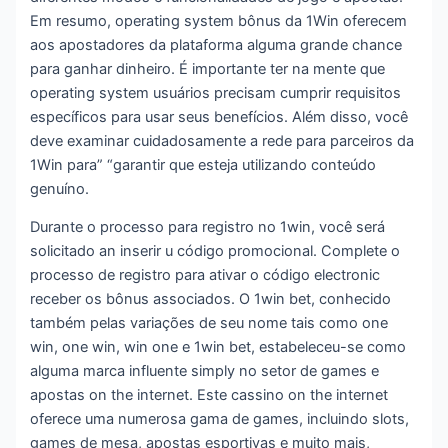
Em resumo, operating system bônus da 1Win oferecem
aos apostadores da plataforma alguma grande chance
para ganhar dinheiro. É importante ter na mente que
operating system usuários precisam cumprir requisitos
específicos para usar seus benefícios. Além disso, você
deve examinar cuidadosamente a rede para parceiros da
1Win para” “garantir que esteja utilizando conteúdo
genuíno.
Durante o processo para registro no 1win, você será
solicitado an inserir u código promocional. Complete o
processo de registro para ativar o código electronic
receber os bônus associados. O 1win bet, conhecido
também pelas variações de seu nome tais como one
win, one win, win one e 1win bet, estabeleceu-se como
alguma marca influente simply no setor de games e
apostas on the internet. Este cassino on the internet
oferece uma numerosa gama de games, incluindo slots,
games de mesa, apostas esportivas e muito mais,