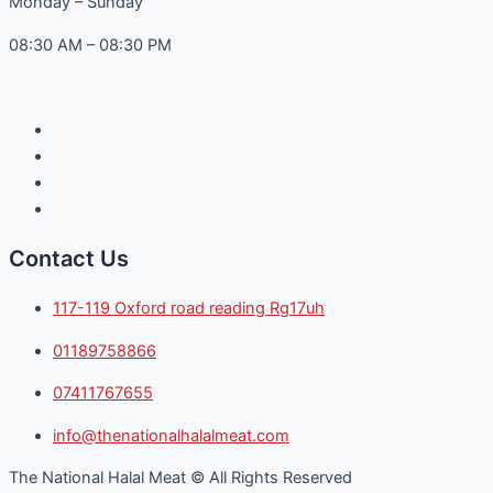
Monday – Sunday
08:30 AM – 08:30 PM
Contact Us
117-119 Oxford road reading Rg17uh
01189758866
07411767655
info@thenationalhalalmeat.com
The National Halal Meat © All Rights Reserved