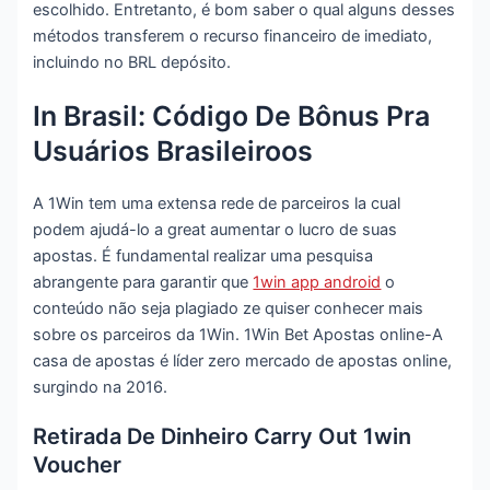
escolhido. Entretanto, é bom saber o qual alguns desses
métodos transferem o recurso financeiro de imediato,
incluindo no BRL depósito.
In Brasil: Código De Bônus Pra
Usuários Brasileiroos
A 1Win tem uma extensa rede de parceiros la cual
podem ajudá-lo a great aumentar o lucro de suas
apostas. É fundamental realizar uma pesquisa
abrangente para garantir que
1win app android
o
conteúdo não seja plagiado ze quiser conhecer mais
sobre os parceiros da 1Win. 1Win Bet Apostas online-A
casa de apostas é líder zero mercado de apostas online,
surgindo na 2016.
Retirada De Dinheiro Carry Out 1win
Voucher