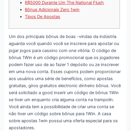
R$5000 Durante Um The National Flush
Bônus Adicionais Zero 1win
Tipos De Apostas
Um dos principais bônus de boas -vindas da indústria
aguarda você quando você se inscreve para apostar ou
jogar jogos para cassino com one vitória. O código de
bônus 1Win é um código promocional que os jogadores
podem fazer uso de ao fazer 1 depósito ou ze inscrever
em uma nova conta. Esses cupons podem proporcionar
aos usuários uma série de benefícios, como apostas
gratuitas, giros gratuitos electronic dinheiro bônus. Você
será solicitado a good inserir um código de bônus 1Win
se tiver um enquanto cria alguma conta na trampolín.
Você ainda tem a possibilidade de criar uma conta se
não tiver um código sobre bônus para 1Win. A casa
sobre apostas 1win possui uma oferta especial para os
apostadores.