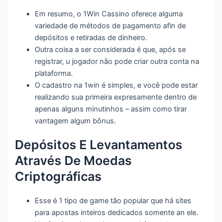
Em resumo, o 1Win Cassino oferece alguma
variedade de métodos de pagamento afin de
depósitos e retiradas de dinheiro.
Outra coisa a ser considerada é que, após se
registrar, u jogador não pode criar outra conta na
plataforma.
O cadastro na 1win é simples, e você pode estar
realizando sua primeira expresamente dentro de
apenas alguns minutinhos – assim como tirar
vantagem algum bônus.
Depósitos E Levantamentos
Através De Moedas
Criptográficas
Esse é 1 tipo de game tão popular que há sites
para apostas inteiros dedicados somente an ele.