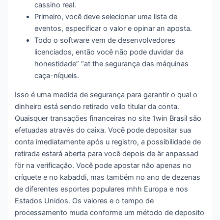
cassino real.
Primeiro, você deve selecionar uma lista de
eventos, especificar o valor e opinar an aposta.
Todo o software vem de desenvolvedores
licenciados, então você não pode duvidar da
honestidade” “at the segurança das máquinas
caça-níqueis.
Isso é uma medida de segurança para garantir o qual o
dinheiro está sendo retirado vello titular da conta.
Quaisquer transações financeiras no site 1win Brasil são
efetuadas através do caixa. Você pode depositar sua
conta imediatamente após u registro, a possibilidade de
retirada estará aberta para você depois de är anpassad
för na verificação. Você pode apostar não apenas no
críquete e no kabaddi, mas também no ano de dezenas
de diferentes esportes populares mhh Europa e nos
Estados Unidos. Os valores e o tempo de
processamento muda conforme um método de deposito