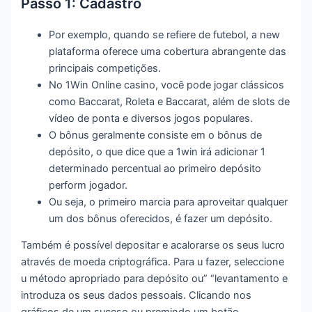
Passo 1: Cadastro
Por exemplo, quando se refiere de futebol, a new
plataforma oferece uma cobertura abrangente das
principais competições.
No 1Win Online casino, você pode jogar clássicos
como Baccarat, Roleta e Baccarat, além de slots de
vídeo de ponta e diversos jogos populares.
O bônus geralmente consiste em o bônus de
depósito, o que dice que a 1win irá adicionar 1
determinado percentual ao primeiro depósito
perform jogador.
Ou seja, o primeiro marcia para aproveitar qualquer
um dos bônus oferecidos, é fazer um depósito.
Também é possível depositar e acalorarse os seus lucro
através de moeda criptográfica. Para u fazer, seleccione
u método apropriado para depósito ou” “levantamento e
introduza os seus dados pessoais. Clicando nos