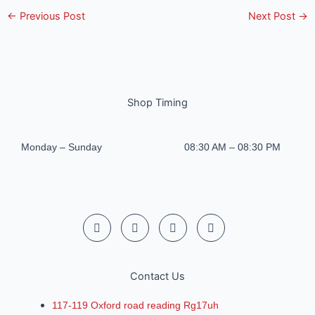
←
Previous Post
Next Post
→
Shop Timing
Monday – Sunday
08:30 AM – 08:30 PM
Contact Us
117-119 Oxford road reading Rg17uh