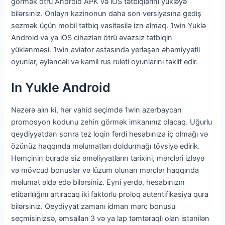
görmək ötrü Android APK və iOS tətbiqlərini yükləyə
bilərsiniz. Onlayn kazinonun daha son versiyasına gediş
sezmək üçün mobil tətbiq vasitəsilə izn almaq. 1win Yuklə
Android və ya iOS cihazları ötrü əvəzsiz tətbiqin
yüklənməsi. 1win aviator astasında yerləşən əhəmiyyətli
oyunlar, əyləncəli və kamil rus ruleti oyunlarını təklif edir.
In Yukle Android
Nəzərə alın ki, hər vahid seçimdə 1win azerbaycan
promosyon kodunu zehin görmək imkanınız olacaq. Uğurlu
qeydiyyatdan sonra tez loqin fərdi hesabınıza iç olmağı və
özünüz haqqında məlumatları doldurmağı tövsiyə edirik.
Həmçinin burada siz əməliyyatların tarixini, mərcləri izləyə
və mövcud bonuslar və lüzum olunan mərclər haqqında
məlumat əldə edə bilərsiniz. Eyni yerdə, hesabınızın
etibarlılığını artıracaq iki faktorlu proloq autentifikasiya qura
bilərsiniz. Qeydiyyat zamanı idman mərc bonusu
seçmisinizsə, əmsalları 3 və ya lap təmtəraqlı olan istənilən