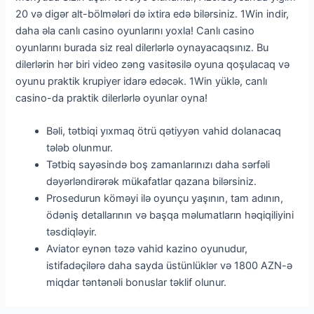
20 və digər alt-bölmələri də ixtira edə bilərsiniz. 1Win indir,
daha əla canlı casino oyunlarını yoxla! Canlı casino
oyunlarını burada siz real dilerlərlə oynayacaqsınız. Bu
dilerlərin hər biri video zəng vasitəsilə oyuna qoşulacaq və
oyunu praktik krupiyer idarə edəcək. 1Win yüklə, canlı
casino-da praktik dilerlərlə oyunlar oyna!
Bəli, tətbiqi yıxmaq ötrü qətiyyən vahid dolanacaq
tələb olunmur.
Tətbiq sayəsində boş zamanlarınızı daha sərfəli
dəyərləndirərək mükafatlar qazana bilərsiniz.
Prosedurun köməyi ilə oyunçu yaşının, tam adının,
ödəniş detallarının və başqa məlumatların həqiqiliyini
təsdiqləyir.
Aviator eynən təzə vahid kazino oyunudur,
istifadəçilərə daha sayda üstünlüklər və 1800 AZN-ə
miqdar təntənəli bonuslar təklif olunur.