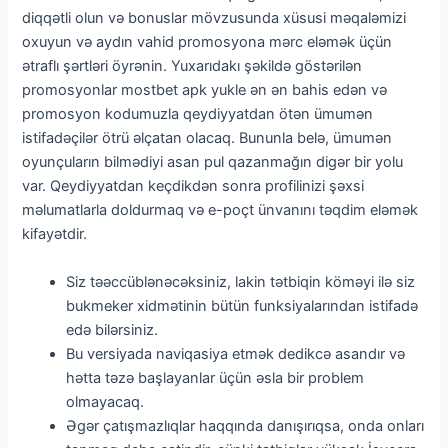
diqqətli olun və bonuslar mövzusunda xüsusi məqaləmizi
oxuyun və aydın vahid promosyona mərc eləmək üçün
ətraflı şərtləri öyrənin. Yuxarıdakı şəkildə göstərilən
promosyonlar mostbet apk yukle ən ən bahis edən və
promosyon kodumuzla qeydiyyatdan ötən ümumən
istifadəçilər ötrü əlçatan olacaq. Bununla belə, ümumən
oyunçuların bilmədiyi asan pul qazanmağın digər bir yolu
var. Qeydiyyatdan keçdikdən sonra profilinizi şəxsi
məlumatlarla doldurmaq və e-poçt ünvanını təqdim eləmək
kifayətdir.
Siz təəccüblənəcəksiniz, lakin tətbiqin köməyi ilə siz
bukmeker xidmətinin bütün funksiyalarından istifadə
edə bilərsiniz.
Bu versiyada naviqasiya etmək dedikcə asandır və
hətta təzə başlayanlar üçün əsla bir problem
olmayacaq.
Əgər çatışmazlıqlar haqqında danışırıqsa, onda onları