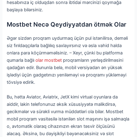
hesabınıza iç olduqdan sonra ibtidai mərcinizi qoymağa
başlaya bilərsiniz.
Mostbet Necə Qeydiyyatdan ötmək Olar
Əgər sizdən proqram uydurmaq üçün pul istənilirsə, deməli
siz fırıldaqçılarla bağlılıq saxlayırsınız və əsla vahid halda
onlara para köçürməməlisiniz. – Xeyr, çünki bu platforma
qumarla bağlı
olar mostbet
proqramların yerləşdirilməsini
qadağan edir. Bununla belə, mobil versiyadan ən yüksək
işlədiyi üçün gadgetınızı yeniləməyi və proqramı yükləməyi
tövsiyə edirik.
Bu, hətta Aviator, Aviatrix, JetХ kimi virtual oyunlara da
aiddir, lakin telefonunuz əksik xüsusiyyətə malikdirsə,
gecikmələr və sürəkli vurma müddətləri ola bilər. Mostbet
mobil proqram vasitəsilə istənilən slot maşınını işə salmaqla
o, avtomatik olaraq cihazınızın ekran təsvir ölçüsünü
alacaq. Əksinə, bu dəyişikliyi bəyənəcəksiniz və slot