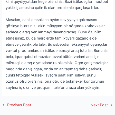
kimi qeydiyyatdan keçə bilərsiniz. Bəzi istifadəçilər mostbet
yukle işləməsinə çətinlik olan problemlə qarşılaşa bilər.
Məsələn, canlı əmsalların aydın səviyyəyə qalxmasını
gözləyə bilərsiniz, lakin müəyyən bir nöqtədə kotirovkalar
sadəcə olaraq yenilənməyi dayandıracaq. Bunu özünüz
etməlisiniz, bu da mərclərdə tam ixtiyarlı qazanc əldə
etməyə çətinlik ola bilər. Bu səbəbdən əksəriyyət oyunçular
vur-tut proqramlardan istifadə etməyi artıq tuturlar. Bununla
belə, iqrar qəbul etməzdən əvvəl bütün variantların işini
müstəqil olaraq qiymətləndirə bilərsiniz. Əgər çatışmazlıqlar
haqqında danışırıqsa, onda onları tapmaq daha çətindir,
çünki tətbiqlər yüksək İsveçrə saatı kimi işləyir. Bunu
özünüz ötrü bilərsiniz, ona ötrü də bukmeker kontorunun
saytına iç olun və proqramı telefonunuza əlan yükləyin.
←
Previous Post
Next Post
→