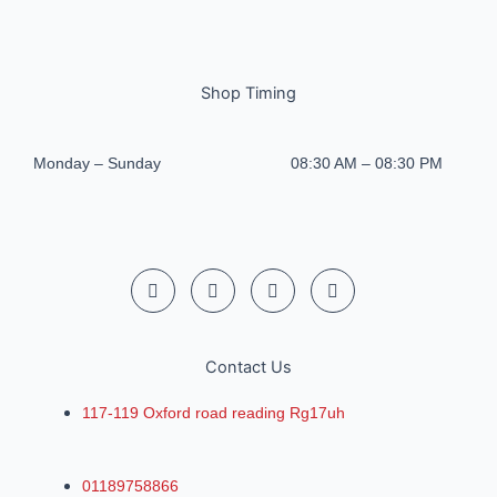
Shop Timing
Monday – Sunday
08:30 AM – 08:30 PM
Contact Us
117-119 Oxford road reading Rg17uh
01189758866