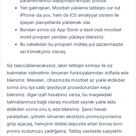
parametrlərinizi dəyişməyə ehtiyac yoxdur.
Yeri gəlmişkən, Mostbet yükləmə tətbiqini vur-tut
iPhone-da yox, həm də İOS əməliyyat sistemi ilə
işləyən planşetlərdə yükləmək olar.
Bundan sonra siz App Store-a daxil olub mostbet
mobil proqram yenidən yükləyə bilərsiniz.
Bu səbəbdən bu proqram mütləq pul qazanmaqda
əsl köməkçiniz olacaq.
Siz təəccüblənəcəksiniz, lakin tətbiqin köməyi ilə siz
bukmeker xidmətinin ümumən funksiyalarından istifadə edə
bilərsiniz. Məsələn, cihazınızda mostbet az yukle etdikdən
sonra onu işə salıb qeydiyyat prosedurundan keçə
bilərsiniz. Əgər izafi hesabınız varsa, bu məqalədəki
təlimatlarımıza bağlı olaraq mostbet seyrək yukle əldə
etdikdən sonra onu iç edə bilərsiniz. Şəxsi hesab
yaratarkən, şirkətin ümumən eksklüziv promosyonlarına
girişi açacaq, həmçinin ibtidai depozitə artan bonus borc
promo kodumuzu yadirğama. Tətbiq vasitəsilə subyektiv