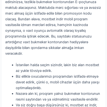
edirsinizsə, tezliklə bukmeker kontorundan E-poçtunuza
məktub alacaqsınız. Məktubda mərc sığortası və ya əvəzsiz
mərc almaq üçün istifadə edilə bilən promosyon kodu
olacaq. Bundan əlavə, mostbet indir mobil proqram
vasitəsilə idman mərcləri edirsə, həmçinin kazinoda
oynayırsa, o vaxt oyunçu avtomatik olaraq loyallıq
proqramında iştirak edəcək. Bu, saytdakı statusunuzu
artırdığınız vaxt bukmeker kontorundan hədiyyələrə
dəyişdirilə bilən qondarma sikkələr almağa imkan
verəcəkdir.
İstənilən halda seçim sizindir, lakin biz əlan mostbet
az yukle tövsiyə edirik.
Biz elliklə oxucularımızı proqramdan istifadə etməyə
dəvət edirik, çünki o, mobil cihazlar üçün daha yaxşı
optimallaşdırılıb.
Nəzərə alın ki, proqram yalnız bukmeker kontorunun
rəsmi saytından və ya xidmətimiz vasitəsilə endirilir.
Və siz doğru başa düşürsünüz ki, mostbet az indir,