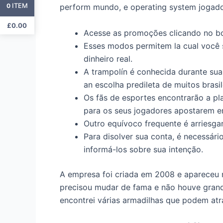
ITEM
0
perform mundo, e operating system jogad
£
0.00
Acesse as promoções clicando no bo
Esses modos permitem la cual você s
dinheiro real.
A trampolín é conhecida durante sua
an escolha predileta de muitos brasil
Os fãs de esportes encontrarão a pl
para os seus jogadores apostarem e
Outro equívoco frequente é arriesga
Para disolver sua conta, é necessári
informá-los sobre sua intenção.
A empresa foi criada em 2008 e apareceu n
precisou mudar de fama e não houve grande
encontrei várias armadilhas que podem atr