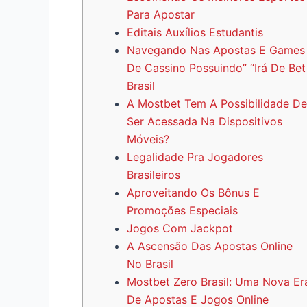
Para Apostar
Editais Auxílios Estudantis
Navegando Nas Apostas E Games
De Cassino Possuindo” “Irá De Bet
Brasil
A Mostbet Tem A Possibilidade De
Ser Acessada Na Dispositivos
Móveis?
Legalidade Pra Jogadores
Brasileiros
Aproveitando Os Bônus E
Promoções Especiais
Jogos Com Jackpot
A Ascensão Das Apostas Online
No Brasil
Mostbet Zero Brasil: Uma Nova Er
De Apostas E Jogos Online