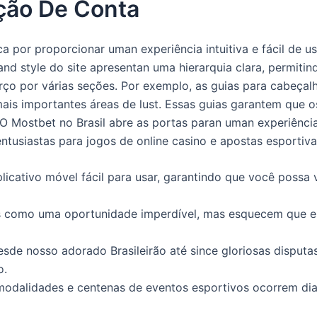
ação De Conta
 por proporcionar uman experiência intuitiva e fácil de us
 and style do site apresentan uma hierarquia clara, permiti
rço por várias seções. Por exemplo, as guias para cabeça
mais importantes áreas de lust. Essas guias garantem que
 Mostbet no Brasil abre as portas paran uman experiência
ntusiastas para jogos de online casino e apostas esportiv
icativo móvel fácil para usar, garantindo que você possa v
 como uma oportunidade imperdível, mas esquecem que ess
desde nosso adorado Brasileirão até since gloriosas dispu
o.
modalidades e centenas de eventos esportivos ocorrem dia