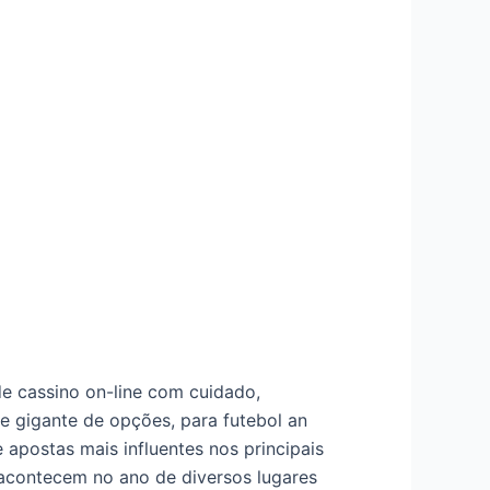
e cassino on-line com cuidado,
e gigante de opções, para futebol an
 apostas mais influentes nos principais
 acontecem no ano de diversos lugares