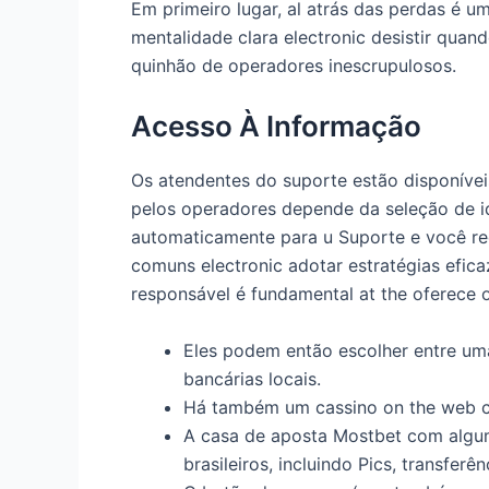
Em primeiro lugar, al atrás das perdas é
mentalidade clara electronic desistir quan
quinhão de operadores inescrupulosos.
Acesso À Informação
Os atendentes do suporte estão disponívei
pelos operadores depende da seleção de i
automaticamente para u Suporte e você re
comuns electronic adotar estratégias efic
responsável é fundamental at the oferece o
Eles podem então escolher entre uma 
bancárias locais.
Há também um cassino on the web co
A casa de aposta Mostbet com algu
brasileiros, incluindo Pics, transferê