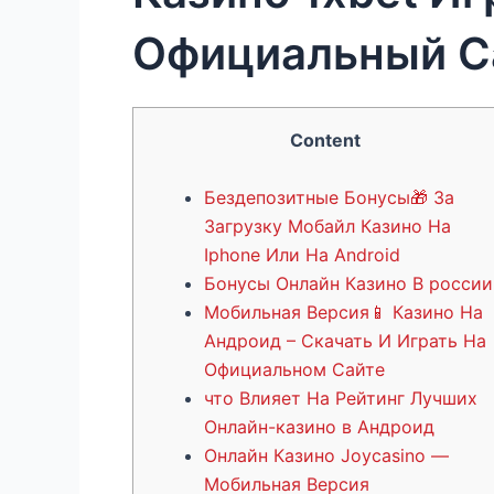
Официальный Са
Content
Бездепозитные Бонусы🎁 За
Загрузку Мобайл Казино На
Iphone Или На Android
Бонусы Онлайн Казино В россии
Мобильная Версия📱 Казино На
Андроид – Скачать И Играть На
Официальном Сайте
что Влияет На Рейтинг Лучших
Онлайн-казино в Андроид
Онлайн Казино Joycasino —
Мобильная Версия