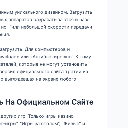
енным уникального дизайном. Загрузить
ных аппаратов разрабатываются и базе
 но” “или небольшой скорости передачи
ния.
загрузить. Для компьютеров и
ownload» или «Антиблокировка». К тому
вателей, которые не могут установить
 версия официального сайта третий из
но выглядевшая на экране любого
ть На Официальном Сайте
 других игр. Только игры казино
-игры”, “Игры за столом”, “Живые” и