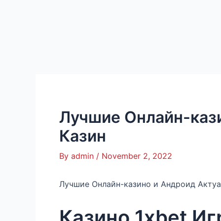
Skip
Post
to
navigation
content
Лучшие Онлайн-каз
Казин
By
admin
/
November 2, 2022
Лучшие Онлайн-казино и Андроид Акту
Казино 1xbet И