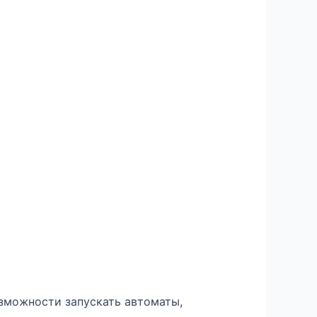
озможности запускать автоматы,