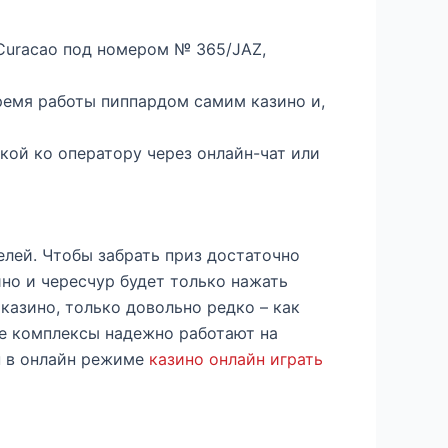
Curacao под номером № 365/JAZ,
ремя работы пиппардом самим казино и,
вкой ко оператору через онлайн-чат или
елей. Чтобы забрать приз достаточно
ино и чересчур будет только нажать
казино, только довольно редко – как
ые комплексы надежно работают на
н в онлайн режиме
казино онлайн играть