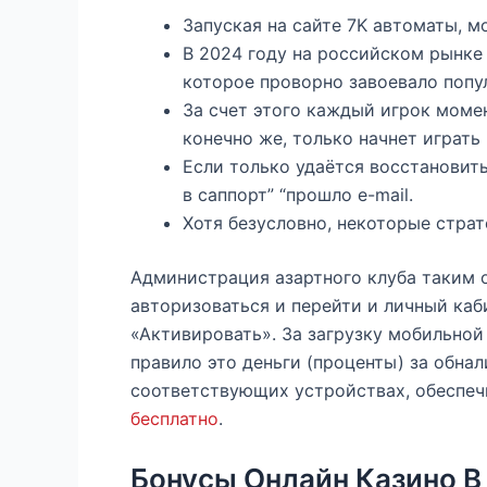
Запуская на сайте 7K автоматы, 
В 2024 году на российском рынке
которое проворно завоевало попу
За счет этого каждый игрок моме
конечно же, только начнет играть
Если только удаётся восстановить
в саппорт” “прошло e-mail.
Хотя безусловно, некоторые страт
Администрация азартного клуба таким о
авторизоваться и перейти и личный каб
«Активировать». За загрузку мобильной
правило это деньги (проценты) за обн
соответствующих устройствах, обеспеч
бесплатно
.
Бонусы Онлайн Казино В