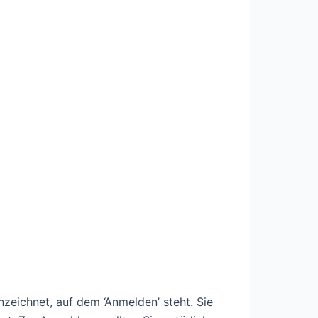
zeichnet, auf dem ‘Anmelden’ steht. Sie