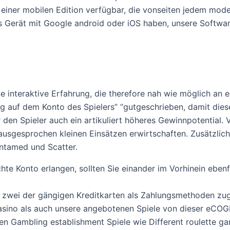
n einer mobilen Edition verfügbar, die vonseiten jedem mo
s Gerät mit Google android oder iOS haben, unsere Software 
ne interaktive Erfahrung, die therefore nah wie möglich an 
 auf dem Konto des Spielers” “gutgeschrieben, damit dieser
r den Spieler auch ein artikuliert höheres Gewinnpotential.
usgesprochen kleinen Einsätzen erwirtschaften. Zusätzlich 
Untamed und Scatter.
te Konto erlangen, sollten Sie einander im Vorhinein ebenf
 zwei der gängigen Kreditkarten als Zahlungsmethoden zug
Casino als auch unsere angebotenen Spiele von dieser eCO
ten Gambling establishment Spiele wie Different roulette g