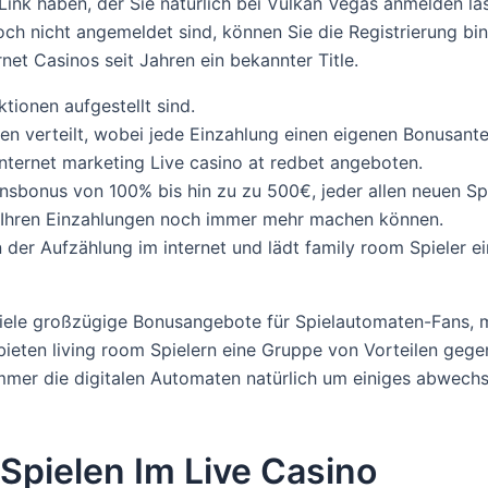
ink haben, der Sie natürlich bei Vulkan Vegas anmelden läs
e noch nicht angemeldet sind, können Sie die Registrierung 
net Casinos seit Jahren ein bekannter Title.
tionen aufgestellt sind.
gen verteilt, wobei jede Einzahlung einen eigenen Bonusante
nternet marketing Live casino at redbet angeboten.
nsbonus von 100% bis hin zu zu 500€, jeder allen neuen Spi
 Ihren Einzahlungen noch immer mehr machen können.
n der Aufzählung im internet und lädt family room Spieler ei
iele großzügige Bonusangebote für Spielautomaten-Fans, m
ieten living room Spielern eine Gruppe von Vorteilen gege
immer die digitalen Automaten natürlich um einiges abwechs
Spielen Im Live Casino