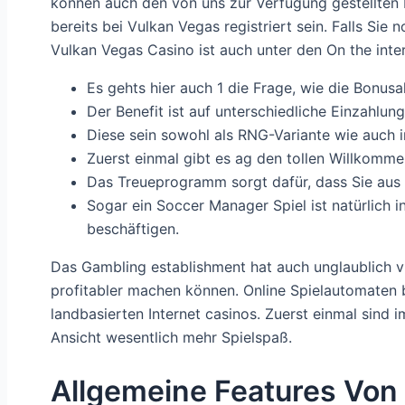
können auch den von uns zur Verfügung gestellten L
bereits bei Vulkan Vegas registriert sein. Falls Si
Vulkan Vegas Casino ist auch unter den On the inter
Es gehts hier auch 1 die Frage, wie die Bonusak
Der Benefit ist auf unterschiedliche Einzahlun
Diese sein sowohl als RNG-Variante wie auch i
Zuerst einmal gibt es ag den tollen Willkomme
Das Treueprogramm sorgt dafür, dass Sie aus
Sogar ein Soccer Manager Spiel ist natürlich i
beschäftigen.
Das Gambling establishment hat auch unglaublich v
profitabler machen können. Online Spielautomaten b
landbasierten Internet casinos. Zuerst einmal sind 
Ansicht wesentlich mehr Spielspaß.
Allgemeine Features Von 