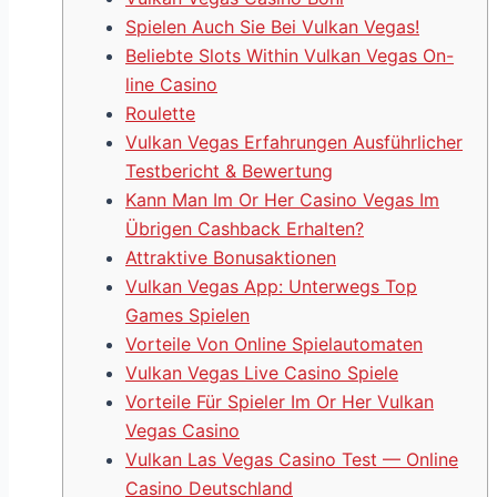
Spielen Auch Sie Bei Vulkan Vegas!
Beliebte Slots Within Vulkan Vegas On-
line Casino
Roulette
Vulkan Vegas Erfahrungen Ausführlicher
Testbericht & Bewertung
Kann Man Im Or Her Casino Vegas Im
Übrigen Cashback Erhalten?
Attraktive Bonusaktionen
Vulkan Vegas App: Unterwegs Top
Games Spielen
Vorteile Von Online Spielautomaten
Vulkan Vegas Live Casino Spiele
Vorteile Für Spieler Im Or Her Vulkan
Vegas Casino
Vulkan Las Vegas Casino Test — Online
Casino Deutschland