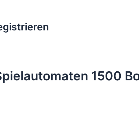
egistrieren
 Spielautomaten 1500 B