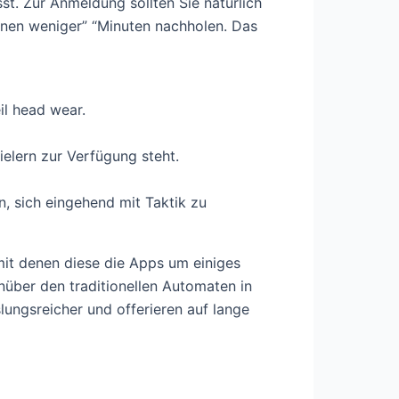
st. Zur Anmeldung sollten Sie natürlich
binnen weniger” “Minuten nachholen. Das
il head wear.
elern zur Verfügung steht.
n, sich eingehend mit Taktik zu
it denen diese die Apps um einiges
nüber den traditionellen Automaten in
lungsreicher und offerieren auf lange