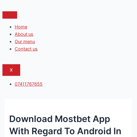
Skip
Post
to
navigation
content
Home
About us
Our menu
Contact us
X
07411767655
Download Mostbet App
With Regard To Android In