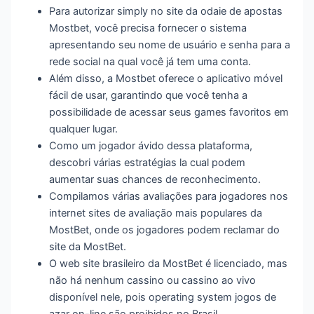
Para autorizar simply no site da odaie de apostas
Mostbet, você precisa fornecer o sistema
apresentando seu nome de usuário e senha para a
rede social na qual você já tem uma conta.
Além disso, a Mostbet oferece o aplicativo móvel
fácil de usar, garantindo que você tenha a
possibilidade de acessar seus games favoritos em
qualquer lugar.
Como um jogador ávido dessa plataforma,
descobri várias estratégias la cual podem
aumentar suas chances de reconhecimento.
Compilamos várias avaliações para jogadores nos
internet sites de avaliação mais populares da
MostBet, onde os jogadores podem reclamar do
site da MostBet.
O web site brasileiro da MostBet é licenciado, mas
não há nenhum cassino ou cassino ao vivo
disponível nele, pois operating system jogos de