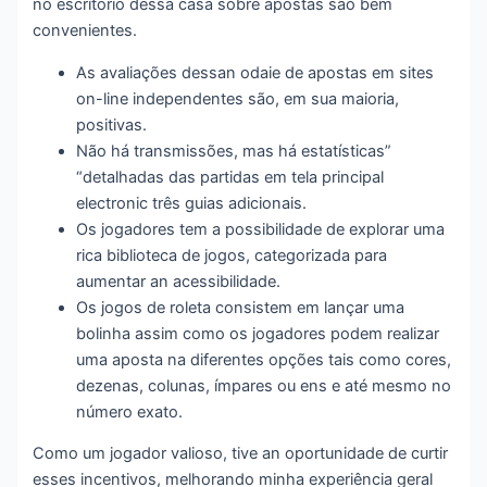
no escritório dessa casa sobre apostas são bem
convenientes.
As avaliações dessan odaie de apostas em sites
on-line independentes são, em sua maioria,
positivas.
Não há transmissões, mas há estatísticas”
“detalhadas das partidas em tela principal
electronic três guias adicionais.
Os jogadores tem a possibilidade de explorar uma
rica biblioteca de jogos, categorizada para
aumentar an acessibilidade.
Os jogos de roleta consistem em lançar uma
bolinha assim como os jogadores podem realizar
uma aposta na diferentes opções tais como cores,
dezenas, colunas, ímpares ou ens e até mesmo no
número exato.
Como um jogador valioso, tive an oportunidade de curtir
esses incentivos, melhorando minha experiência geral