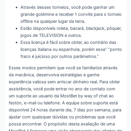
Através desses torneios, você pode ganhar um
grande goldmine e receber 1 convite para o torneio
offline na qualquer lugar da terra.
Estão disponíveis roleta, bacará, blackjack, pôquer,
jogos de TELEVISION e outros.
Essa licença é fácil sobre obter, ao contrário das
licenças italiana ou espanhola, porém esse” “ponto
fraco é juicioso por outros parâmetros.”
Esses modos permitem que você se familiarize através
da mecânica, desenvolva estratégias e ganhe
experiência valiosa sem arriscar dinheiro real. Para obter
assistência, você pode entrar no ano de contato com
um suporte ao usuario da MostBet by way of chat ao
festón, e-mail ou telefone. A equipe sobre suporte está
disponível 24 horas durante dia, 7 dias por semana, para
ajudar com quaisquer dúvidas ou problemas que você
possa encontrar. O propósito desta avaliação de uma
MostBet é fornecer uma visão abrangente das ofertas de