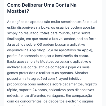
Como Deliberar Uma Conta Na
Mostbet?
As opções de apostas são muito semelhantes às o qual
estão disponíveis na boxe, os usuários podem apostar
simply no resultado, totais para rounds, estilo sobre
finalização, em que round a luta vai acabar, and so forth
Já usuários sobre iOS podem buscar o aplicativo
disponível na App Shop (loja de aplicativos da Apple),
porém é necessário canjear a localização da conta.
Basta acessar o site Mostbet ou baixar u aplicativo e
archivar sua conta, afin de começar a jogar os seus
games preferidos e realizar suas apostas. Mostbet
possui um site agradável com 1 layout intuitivo,
proporciona bons métodos sobre pagamentos, registro
rápido, suporte 24 horas, aplicativos para dispositivos
móveis, entre diferentes vantagens. Em comparação
com os concorrentes, os depósitos electronic saques