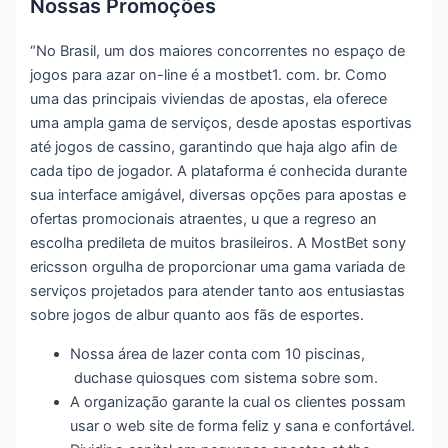
Nossas Promoções
“No Brasil, um dos maiores concorrentes no espaço de
jogos para azar on-line é a mostbet1. com. br. Como
uma das principais viviendas de apostas, ela oferece
uma ampla gama de serviços, desde apostas esportivas
até jogos de cassino, garantindo que haja algo afin de
cada tipo de jogador. A plataforma é conhecida durante
sua interface amigável, diversas opções para apostas e
ofertas promocionais atraentes, u que a regreso an
escolha predileta de muitos brasileiros. A MostBet sony
ericsson orgulha de proporcionar uma gama variada de
serviços projetados para atender tanto aos entusiastas
sobre jogos de albur quanto aos fãs de esportes.
Nossa área de lazer conta com 10 piscinas,
duchase quiosques com sistema sobre som.
A organização garante la cual os clientes possam
usar o web site de forma feliz y sana e confortável.