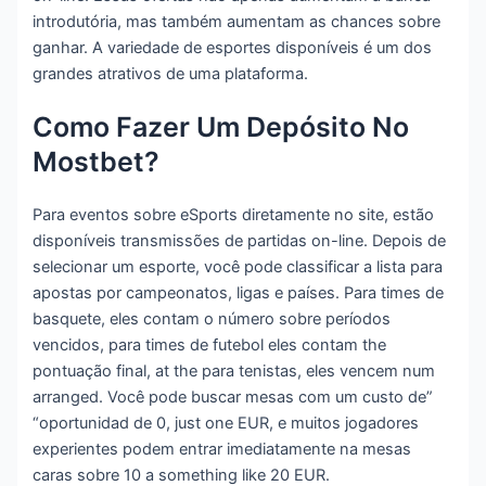
introdutória, mas também aumentam as chances sobre
ganhar. A variedade de esportes disponíveis é um dos
grandes atrativos de uma plataforma.
Como Fazer Um Depósito No
Mostbet?
Para eventos sobre eSports diretamente no site, estão
disponíveis transmissões de partidas on-line. Depois de
selecionar um esporte, você pode classificar a lista para
apostas por campeonatos, ligas e países. Para times de
basquete, eles contam o número sobre períodos
vencidos, para times de futebol eles contam the
pontuação final, at the para tenistas, eles vencem num
arranged. Você pode buscar mesas com um custo de”
“oportunidad de 0, just one EUR, e muitos jogadores
experientes podem entrar imediatamente na mesas
caras sobre 10 a something like 20 EUR.