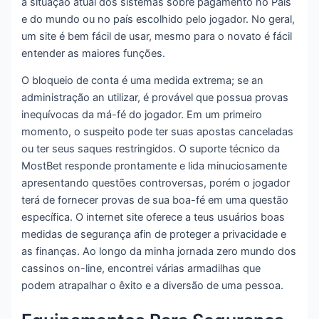
a situação atual dos sistemas sobre pagamento no País
e do mundo ou no país escolhido pelo jogador. No geral,
um site é bem fácil de usar, mesmo para o novato é fácil
entender as maiores funções.
O bloqueio de conta é uma medida extrema; se an
administração an utilizar, é provável que possua provas
inequívocas da má-fé do jogador. Em um primeiro
momento, o suspeito pode ter suas apostas canceladas
ou ter seus saques restringidos. O suporte técnico da
MostBet responde prontamente e lida minuciosamente
apresentando questões controversas, porém o jogador
terá de fornecer provas de sua boa-fé em uma questão
específica. O internet site oferece a teus usuários boas
medidas de segurança afin de proteger a privacidade e
as finanças. Ao longo da minha jornada zero mundo dos
cassinos on-line, encontrei várias armadilhas que
podem atrapalhar o êxito e a diversão de uma pessoa.