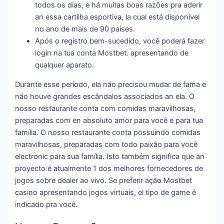
todos os dias, e há muitas boas razões pra aderir
an essa cartilha esportiva, la cual está disponível
no ano de mais de 90 países.
Após o registro bem-sucedido, você poderá fazer
login na tua conta Mostbet. apresentando de
qualquer aparato.
Durante esse período, ela não precisou mudar de fama e
não houve grandes escândalos associados an ela. O
nosso restaurante conta com comidas maravilhosas,
preparadas com en absoluto amor para você e para tua
família. O nosso restaurante conta possuindo comidas
maravilhosas, preparadas com todo paixão para você
electronic para sua família. Isto também significa que an
proyecto é atualmente 1 dos melhores fornecedores de
jogos sobre dealer ao vivo. Se preferir ação Mostbet
casino apresentando jogos virtuais, el tipo de game é
indicado pra você.