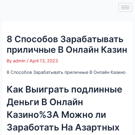
Skip
Post
to
navigation
content
8 Способов Зарабатывать
приличные В Онлайн Казин
By
admin
/
April 13, 2023
8 Способов Зарабатывать приличные В Онлайн Казино
Как Выиграть подлинные
Деньги В Онлайн
Казино%3A Можно ли
Заработать На Азартных