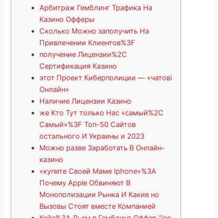
Арбитраж Гемблинг Трафика На
Казино Офферы
Сколько Можно заполучить На
Привлечении Клиентов%3F
получение Лицензии%2C
Сертификация Казино
этот Проект Киберполиции — «чатові
Онлайн»
Наличие Лицензии Казино
же Кто Тут только Нас «самый%2C
Самый»%3F Топ-50 Сайтов
остального И Украины и 2023
Можно разве Заработать В Онлайн-
казино
«купите Своей Маме Iphone»%3A
Почему Apple Обвиняют В
Монополизации Рынка И Какие но
Вызовы Стоят вместе Компанией
Кейс%3A Льем в Гемблинг Оффер “ice