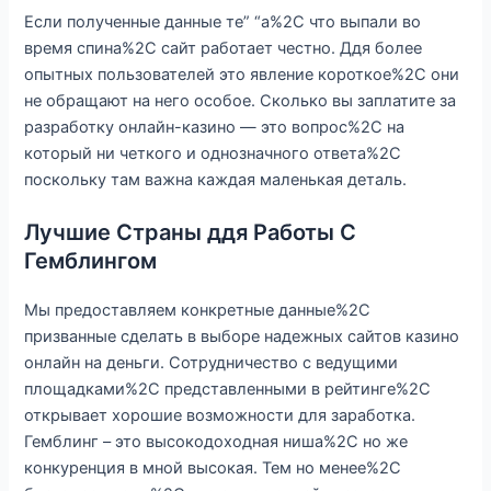
Если полученные данные те” “а%2C что выпали во
время спина%2C сайт работает честно. Ддя более
опытных пользователей это явление короткое%2C они
не обращают на него особое. Сколько вы заплатите за
разработку онлайн-казино — это вопрос%2C на
который ни четкого и однозначного ответа%2C
поскольку там важна каждая маленькая деталь.
Лучшие Страны ддя Работы С
Гемблингом
Мы предоставляем конкретные данные%2C
призванные сделать в выборе надежных сайтов казино
онлайн на деньги. Сотрудничество с ведущими
площадками%2C представленными в рейтинге%2C
открывает хорошие возможности для заработка.
Гемблинг – это высокодоходная ниша%2C но же
конкуренция в мной высокая. Тем но менее%2C