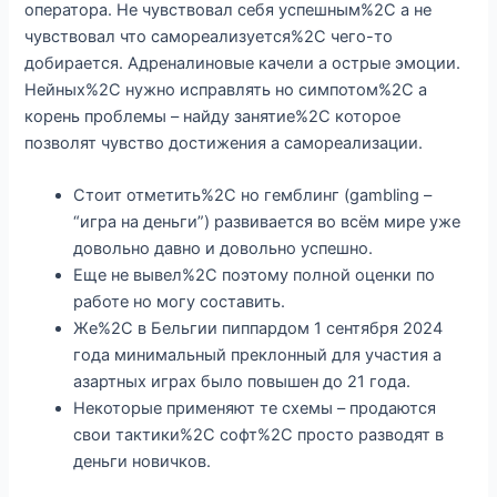
оператора. Не чувствовал себя успешным%2C а не
чувствовал что самореализуется%2C чего-то
добирается. Адреналиновые качели а острые эмоции.
Нейных%2C нужно исправлять но симпотом%2C а
корень проблемы – найду занятие%2C которое
позволят чувство достижения а самореализации.
Стоит отметить%2C но гемблинг (gambling –
“игра на деньги”) развивается во всём мире уже
довольно давно и довольно успешно.
Еще не вывел%2C поэтому полной оценки по
работе но могу составить.
Же%2C в Бельгии пиппардом 1 сентября 2024
года минимальный преклонный для участия а
азартных играх было повышен до 21 года.
Некоторые применяют те схемы – продаются
свои тактики%2C софт%2C просто разводят в
деньги новичков.