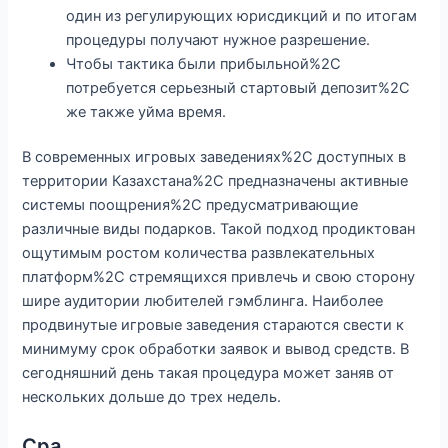
один из регулирующих юрисдикций и по итогам
процедуры получают нужное разрешение.
Чтобы тактика были прибыльной%2C
потребуется серьезный стартовый депозит%2C
же также уйма время.
В современных игровых заведениях%2C доступных в
территории Казахстана%2C предназначены активные
системы поощрения%2C предусматривающие
различные виды подарков. Такой подход продиктован
ощутимым ростом количества развлекательных
платформ%2C стремящихся привлечь и свою сторону
шире аудитории любителей гэмблинга. Наиболее
продвинутые игровые заведения стараются свести к
минимуму срок обработки заявок и вывод средств. В
сегодняшний день такая процедура может заняв от
нескольких дольше до трех недель.
Cpa