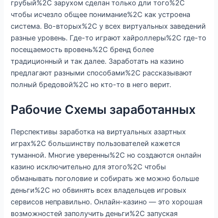
грубый%2C зарухом сделан только дли того%2C
чтобы исчезло общее понимание%2C как устроена
система. Во-вторых%2C у всех виртуальных заведений
разные уровень. Где-то играют хайроллеры%2C где-то
посещаемость вровень%2C бренд более
традиционный и так далее. Заработать на казино
предлагают разными способами%2C рассказывают
полный бредовой%2C но кто-то в него верит.
Рабочие Схемы заработанных
Перспективы заработка на виртуальных азартных
играх%2C большинству пользователей кажется
туманной. Многие уверенны%2C но создаются онлайн
казино исключительно для этого%2C чтобы
обманывать поголовие и собирать же можно больше
деньги%2C но обвинять всех владельцев игровых
сервисов неправильно. Онлайн-казино — это хорошая
возможностей заполучить деньги%2C запуская