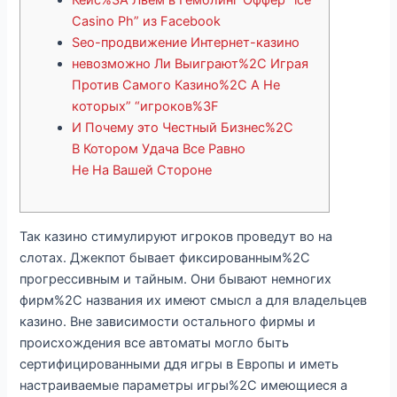
Casino Ph” из Facebook
Seo-продвижение Интернет-казино
невозможно Ли Выиграют%2C Играя
Против Самого Казино%2C А Не
которых” “игроков%3F
И Почему это Честный Бизнес%2C
В Котором Удача Все Равно
Не На Вашей Стороне
Так казино стимулируют игроков проведут во на
слотах. Джекпот бывает фиксированным%2C
прогрессивным и тайным. Они бывают немногих
фирм%2C названия их имеют смысл а для владельцев
казино. Вне зависимости остального фирмы и
происхождения все автоматы могло быть
сертифицированными ддя игры в Европы и иметь
настраиваемые параметры игры%2C имеющиеся а