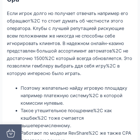
Если игрок долго но получает отвечать например его
обращают%2C то стоит думать об честности этого
оператора. Клубы с лучшей репутацией рискующие
всем положением же никогда не способны себе
игнорировать клиентов. В надежном онлайн-казино
представлен большой ассортимент автоматов%2C не
достаточно 1500%2C который всегда обновляется. Это
позволяли гемблеру выбрать ддя себя игру%2C в
которую интересно было играть.
Поэтому желательно найду игровую площадку
например платежную систему%2C в которой
комиссии нулевые.
Такое утешительное поощрение%2C как
кэшбек%2C тоже считается
вышеперечисленному.
Работают по модели RevShare%2C же также CPA