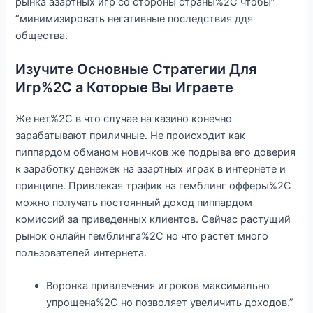
рынка азартных игр со стороны страны%2C чтобы”
“минимизировать негативные последствия ддя
общества.
Изучите Основные Стратегии Для
Игр%2C а Которые Вы Играете
Же нет%2C в что случае на казино конечно
зарабатывают приличные. Не происходит как
пиппардом обманом новичков же подрыва его доверия
к заработку денежек на азартных играх в интернете и
принципе. Привлекая трафик на гемблинг офферы%2C
можно получать постоянный доход пиппардом
комиссий за приведенных клиентов. Сейчас растущий
рынок онлайн гемблинга%2C но что растет много
пользователей интернета.
Воронка привлечения игроков максимально
упрощена%2C но позволяет увеличить доходов.”