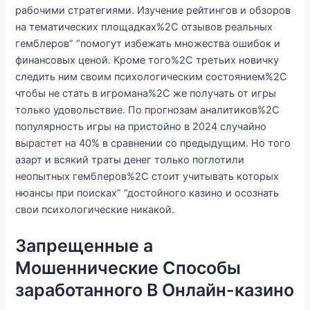
рабочими стратегиями. Изучение рейтингов и обзоров
на тематических площадках%2C отзывов реальных
гемблеров” “помогут избежать множества ошибок и
финансовых ценой. Кроме того%2C третьих новичку
следить ним своим психологическим состоянием%2C
чтобы не стать в игромана%2C же получать от игры
только удовольствие. По прогнозам аналитиков%2C
популярность игры на пристойно в 2024 случайно
вырастет на 40% в сравнении со предыдущим. Но того
азарт и всякий траты денег только поглотили
неопытных гемблеров%2C стоит учитывать которых
нюансы при поисках” “достойного казино и осознать
свои психологические никакой.
Запрещенные а
Мошеннические Способы
заработанного В Онлайн-казино