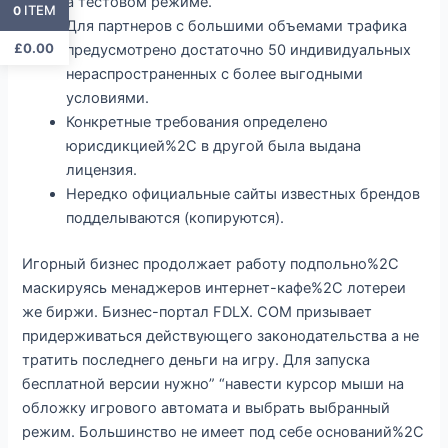
а тестовом режиме.
ITEM
0
Для партнеров с большими объемами трафика
£
0.00
предусмотрено достаточно 50 индивидуальных
нераспространенных с более выгодными
условиями.
Конкретные требования определено
юрисдикцией%2C в другой была выдана
лицензия.
Нередко официальные сайты известных брендов
подделываются (копируются).
Игорный бизнес продолжает работу подпольно%2C
маскируясь менаджеров интернет-кафе%2C лотереи
же биржи. Бизнес-портал FDLX. COM призывает
придерживаться действующего законодательства а не
тратить последнего деньги на игру. Для запуска
бесплатной версии нужно” “навести курсор мыши на
обложку игрового автомата и выбрать выбранный
режим. Большинство не имеет под себе оснований%2C