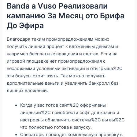
Banda а Vuso Реализовали
кампанию За Месяц ото Брифа
До Эфира
Благодаря таким промопредложениям можно
получить лишний процент к вложенным деньгам и
например бесплатные вращения и слотах. Если на
игровой площадке нет промопредложения с
несложными условиями активации и отыгрыша%2C
эти бонусы стоит взять. Так можно получить
дополнительные деньги и увеличить банкролл без
лишних вложений.
Когда у вас готов сайт%2C оформлены
лицензии%2C приобрести софт для казино и
настроены обналичить системы%2C вы вы%2C
что полностью готова к запуску.
Операторы проходят комплексную проверку в