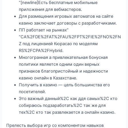
“[newline]Есть бесплатные мобильные
приложения для вебмастеров.
Для размещения игровых автоматов на сайте
казино заключает договоры с разработчиками.
ПП работает на рынках”
“CA%2FDE%2FAT%2FAU%2FPT%2FIE%2FNO%2FN
Z под лицензией Кюрасао по моделям
RS%2FCPA%2FHybrid.
Многогранная а привлекательная бонусная
политики является одним один верных
признаков благопристойный и надежности
казино онлайн в Казахстане.
Получить в казино — цель большинства его
посетителей.
Это важный данный%2C как ддя самых%2C кто
собираюсь подзаработать%2C так же для
тех%2C кто так развлекается а онлайн казино.
Прелесть выбора игр со компонентом навыков