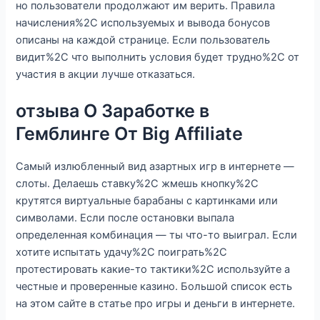
но пользователи продолжают им верить. Правила
начисления%2C используемых и вывода бонусов
описаны на каждой странице. Если пользователь
видит%2C что выполнить условия будет трудно%2C от
участия в акции лучше отказаться.
отзыва О Заработке в
Гемблинге От Big Affiliate
Самый излюбленный вид азартных игр в интернете —
слоты. Делаешь ставку%2C жмешь кнопку%2C
крутятся виртуальные барабаны с картинками или
символами. Если после остановки выпала
определенная комбинация — ты что-то выиграл. Если
хотите испытать удачу%2C поиграть%2C
протестировать какие-то тактики%2C используйте а
честные и проверенные казино. Большой список есть
на этом сайте в статье про игры и деньги в интернете.