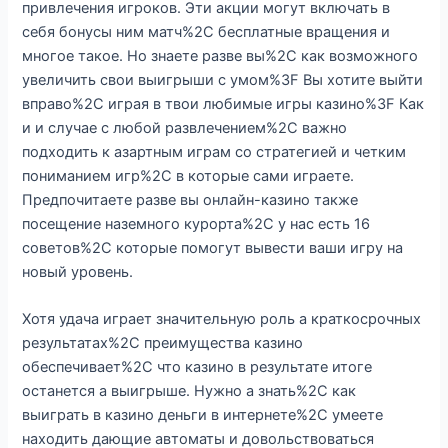
привлечения игроков. Эти акции могут включать в
себя бонусы ним матч%2C бесплатные вращения и
многое такое. Но знаете разве вы%2C как возможного
увеличить свои выигрыши с умом%3F Вы хотите выйти
вправо%2C играя в твои любимые игры казино%3F Как
и и случае с любой развлечением%2C важно
подходить к азартным играм со стратегией и четким
пониманием игр%2C в которые сами играете.
Предпочитаете разве вы онлайн-казино также
посещение наземного курорта%2C у нас есть 16
советов%2C которые помогут вывести ваши игру на
новый уровень.
Хотя удача играет значительную роль а краткосрочных
результатах%2C преимущества казино
обеспечивает%2C что казино в результате итоге
останется а выигрыше. Нужно а знать%2C как
выиграть в казино деньги в интернете%2C умеете
находить дающие автоматы и довольствоваться