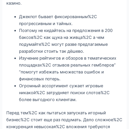
казино.
Джекпот бывает фиксированным%2C
прогрессивным и тайных.
Поэтому не кидайтесь на предложения в 200
баксов%2C как щука на живца%2C а чем
подумайте%2C могут разве предлагаемые
разработки стоить так дёшево.
Изучение рейтингов и обзоров в тематических
площадках%2C отзывов реальных гемблеров”
“помогут избежать множества ошибок и
финансовых потерь.
Огромный ассортимент сужает игровые
никакой%2C затрудняет поиски слотов%2C
более выгодного клиентам.
Перед тем%2C как пытаться запускать игорный
бизнес%2C стоит еще раз подумать. Дело сложное%2C
конкуренция невысокая%2C вложения требуются